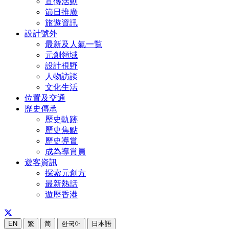
宣傳活動
節日推廣
旅遊資訊
設計號外
最新及人氣一覧
元創領域
設計視野
人物訪談
文化生活
位置及交通
歷史傳承
歷史軌跡
歷史焦點
歷史導賞
成為導賞員
遊客資訊
探索元創方
最新熱話
遊歷香港
EN
繁
简
한국어
日本語