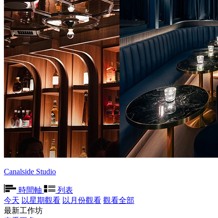
Canalside Studio
時間軸
列表
今天
以星期觀看
以月份觀看
觀看全部
最新工作坊