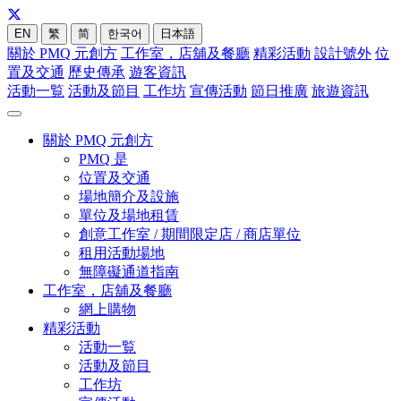
EN
繁
简
한국어
日本語
關於 PMQ 元創方
工作室，店舖及餐廳
精彩活動
設計號外
位
置及交通
歷史傳承
遊客資訊
活動一覧
活動及節目
工作坊
宣傳活動
節日推廣
旅遊資訊
關於 PMQ 元創方
PMQ 是
位置及交通
場地簡介及設施
單位及場地租賃
創意工作室 / 期間限定店 / 商店單位
租用活動場地
無障礙通道指南
工作室，店舖及餐廳
網上購物
精彩活動
活動一覧
活動及節目
工作坊