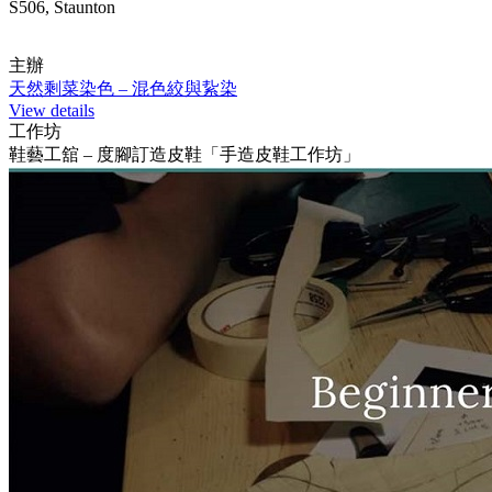
S506, Staunton
主辦
天然剩菜染色 – 混色絞與紥染
View details
工作坊
鞋藝工舘 – 度腳訂造皮鞋「手造皮鞋工作坊」