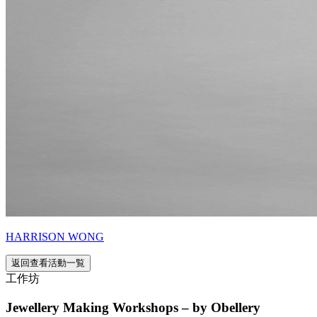
HARRISON WONG
返回查看活動一覧
工作坊
Jewellery Making Workshops – by Obellery