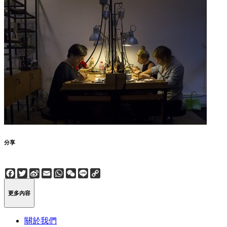
分享
Facebook
Twitter
Sina
Email
WhatsApp
WeChat
Line
Copy
Weibo
Link
更多內容
關於我們