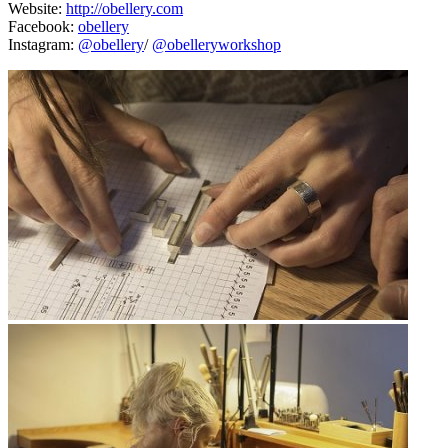
Website:
http://obellery.com
Facebook:
obellery
Instagram:
@obellery
/
@obelleryworkshop