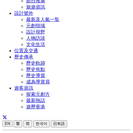
節日推廣
旅遊資訊
設計號外
最新及人氣一覧
元創領域
設計視野
人物訪談
文化生活
位置及交通
歷史傳承
歷史軌跡
歷史焦點
歷史導賞
成為導賞員
遊客資訊
探索元創方
最新熱話
遊歷香港
EN
繁
简
한국어
日本語