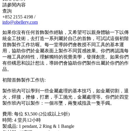
請參閱內容
查詢
+852 2155 4198 /
info@obellery.com
如果你沒有任何首飾製作經驗，又希望可以親身體驗一下以傳
統金工技術，去打造一系列屬於自己的首飾，可試試這個初階
首飾製作工作坊喔。每一堂導師們會教授不同工具的基本運
用，協助你們於金屬表面上製作不同質感效果。你們將認識每
一種工具的特性，理解獨特的視覺美學，發揮創意。如果你們
有些構思和設計想法，導師們會協助你們製作出屬於你們的作
品。
初階首飾製作工作坊:
製作班內可以學到一些金屬處理的基本技巧，如金屬切割，退
火，焊接，挫修，打磨，手工抛光，金屬處理等。你們於四堂
製作班內可以製作：一個吊墜，兩隻戒指及一隻手鐲。
費用: 每位 $3,500 (2位或以上9折)
時間: 4 堂共12小時
製成品: 1 pendant, 2 Ring & 1 Bangle