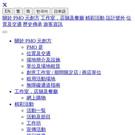
EN
繁
简
한국어
日本語
關於 PMQ 元創方
工作室，店舖及餐廳
精彩活動
設計號外
位
置及交通
歷史傳承
遊客資訊
關於 PMQ 元創方
PMQ 是
位置及交通
場地簡介及設施
單位及場地租賃
創意工作室 / 期間限定店 / 商店單位
租用活動場地
無障礙通道指南
工作室，店舖及餐廳
網上購物
精彩活動
活動一覧
活動及節目
工作坊
宣傳活動