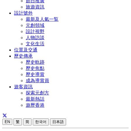
節日推廣
旅遊資訊
設計號外
最新及人氣一覧
元創領域
設計視野
人物訪談
文化生活
位置及交通
歷史傳承
歷史軌跡
歷史焦點
歷史導賞
成為導賞員
遊客資訊
探索元創方
最新熱話
遊歷香港
EN
繁
简
한국어
日本語