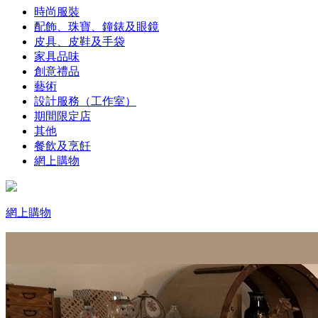
時尚服裝
配飾、珠寶、鐘錶及眼鏡
皮具、皮鞋及手袋
家具品味
創意禮品
藝術
設計服務（工作室）
期間限定店
其他
餐飲及烹飪
網上購物
網上購物