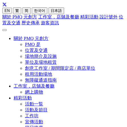
EN
繁
简
한국어
日本語
關於 PMQ 元創方
工作室，店舖及餐廳
精彩活動
設計號外
位
置及交通
歷史傳承
遊客資訊
關於 PMQ 元創方
PMQ 是
位置及交通
場地簡介及設施
單位及場地租賃
創意工作室 / 期間限定店 / 商店單位
租用活動場地
無障礙通道指南
工作室，店舖及餐廳
網上購物
精彩活動
活動一覧
活動及節目
工作坊
宣傳活動