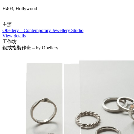
H403, Hollywood
主辦
Obellery – Contemporary Jewellery Studio
View details
工作坊
銀戒指製作班 – by Obellery