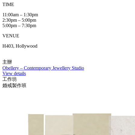
TIME
11:00am – 1:30pm
2:30pm – 5:00pm
5:00pm – 7:30pm
VENUE
H403, Hollywood
主辦
Obellery – Contemporary Jewellery Studio
View details
工作坊
婚戒製作班