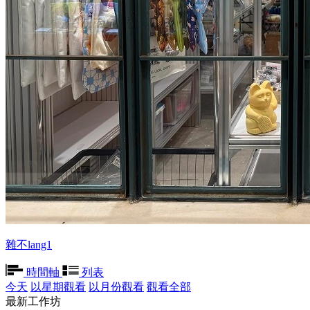
雜不lang1
時間軸
列表
今天
以星期觀看
以月份觀看
觀看全部
最新工作坊