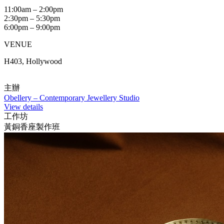
11:00am – 2:00pm
2:30pm – 5:30pm
6:00pm – 9:00pm
VENUE
H403, Hollywood
主辦
Obellery – Contemporary Jewellery Studio
View details
工作坊
黃銅香座製作班