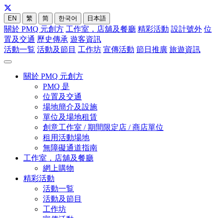
EN
繁
简
한국어
日本語
關於 PMQ 元創方
工作室，店舖及餐廳
精彩活動
設計號外
位
置及交通
歷史傳承
遊客資訊
活動一覧
活動及節目
工作坊
宣傳活動
節日推廣
旅遊資訊
關於 PMQ 元創方
PMQ 是
位置及交通
場地簡介及設施
單位及場地租賃
創意工作室 / 期間限定店 / 商店單位
租用活動場地
無障礙通道指南
工作室，店舖及餐廳
網上購物
精彩活動
活動一覧
活動及節目
工作坊