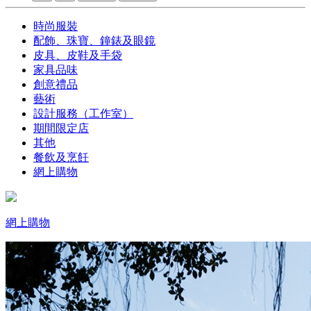
時尚服裝
配飾、珠寶、鐘錶及眼鏡
皮具、皮鞋及手袋
家具品味
創意禮品
藝術
設計服務（工作室）
期間限定店
其他
餐飲及烹飪
網上購物
網上購物