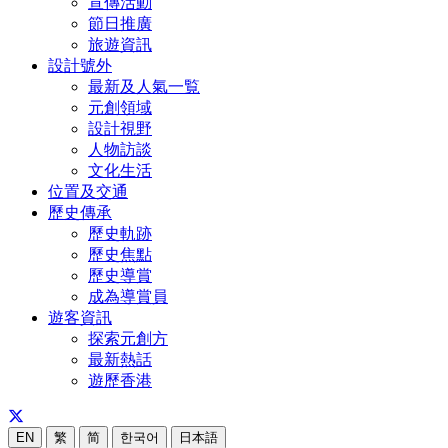
宣傳活動
節日推廣
旅遊資訊
設計號外
最新及人氣一覧
元創領域
設計視野
人物訪談
文化生活
位置及交通
歷史傳承
歷史軌跡
歷史焦點
歷史導賞
成為導賞員
遊客資訊
探索元創方
最新熱話
遊歷香港
EN
繁
简
한국어
日本語