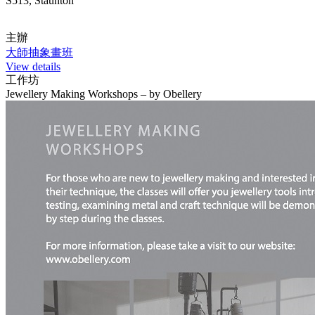
S513, Staunton
主辦
大師抽象畫班
View details
工作坊
Jewellery Making Workshops – by Obellery