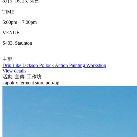
8月9, 16, 23, 30日
TIME
5:00pm – 7:00pm
VENUE
S403, Staunton
主辦
Drip Like Jackson Pollock Action Painting Workshop
View details
活動, 宣傳, 工作坊
kapok x ferment store pop-up