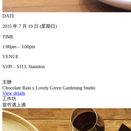
DATE
2015 年 7 月 19 日 (星期日)
TIME
1:00pm – 3:00pm
VENUE
S109 – S113, Staunton
主辦
Chocolate Rain x Lovely Green Gardening Studio
View details
工作坊
當竹遇上酒