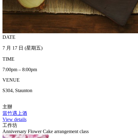
DATE
7 月 17 日 (星期五)
TIME
7:00pm – 8:00pm
VENUE
S304, Staunton
主辦
當竹遇上酒
View details
工作坊
Anniversary Flower Cake arrangement class