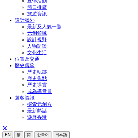
宣傳活動
節日推廣
旅遊資訊
設計號外
最新及人氣一覧
元創領域
設計視野
人物訪談
文化生活
位置及交通
歷史傳承
歷史軌跡
歷史焦點
歷史導賞
成為導賞員
遊客資訊
探索元創方
最新熱話
遊歷香港
EN
繁
简
한국어
日本語