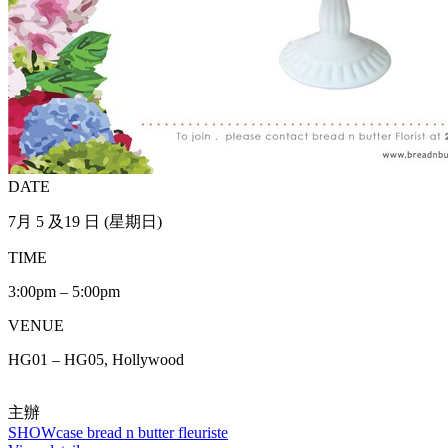
DATE
7月 5 及19 日 (星期日)
TIME
3:00pm – 5:00pm
VENUE
HG01 – HG05, Hollywood
主辦
SHOWcase bread n butter fleuriste