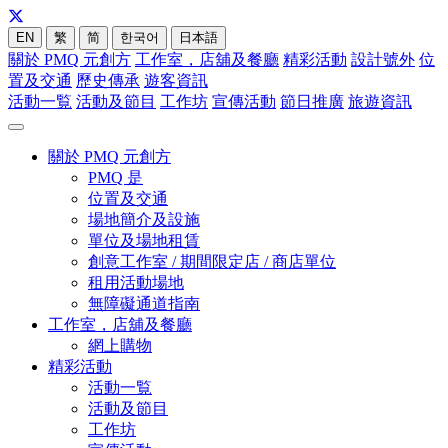
EN
繁
简
한국어
日本語
關於 PMQ 元創方
工作室，店舖及餐廳
精彩活動
設計號外
位
置及交通
歷史傳承
遊客資訊
活動一覧
活動及節目
工作坊
宣傳活動
節日推廣
旅遊資訊
關於 PMQ 元創方
PMQ 是
位置及交通
場地簡介及設施
單位及場地租賃
創意工作室 / 期間限定店 / 商店單位
租用活動場地
無障礙通道指南
工作室，店舖及餐廳
網上購物
精彩活動
活動一覧
活動及節目
工作坊