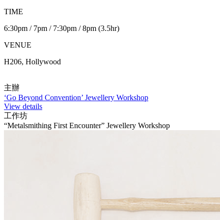
TIME
6:30pm / 7pm / 7:30pm / 8pm (3.5hr)
VENUE
H206, Hollywood
主辦
‘Go Beyond Convention’ Jewellery Workshop
View details
工作坊
“Metalsmithing First Encounter” Jewellery Workshop