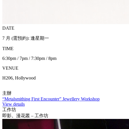
DATE
7 月 (需預約): 逢星期一
TIME
6:30pm / 7pm / 7:30pm / 8pm
VENUE
H206, Hollywood
主辦
“Metalsmithing First Encounter” Jewellery Workshop
View details
工作坊
即影。漫花叢 – 工作坊