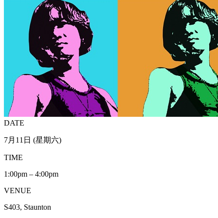
DATE
7月11日 (星期六)
TIME
1:00pm – 4:00pm
VENUE
S403, Staunton