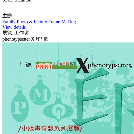
主辦
Family Photo & Picture Frame Making
View details
展覽, 工作坊
phenotypsetter X 印° 飾