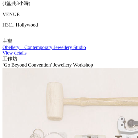
(1堂共3小時)
VENUE
H311, Hollywood
主辦
Obellery – Contemporary Jewellery Studio
View details
工作坊
‘Go Beyond Convention’ Jewellery Workshop