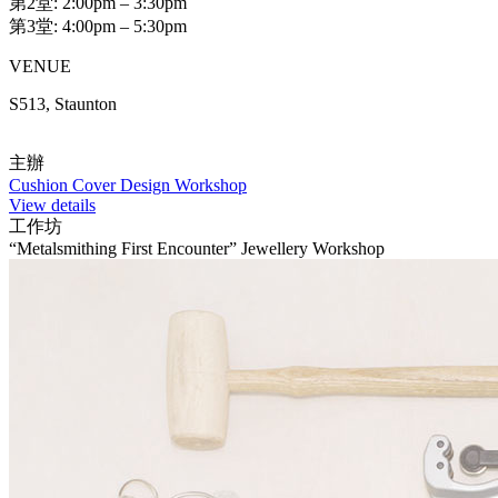
第2堂: 2:00pm – 3:30pm
第3堂: 4:00pm – 5:30pm
VENUE
S513, Staunton
主辦
Cushion Cover Design Workshop
View details
工作坊
“Metalsmithing First Encounter” Jewellery Workshop