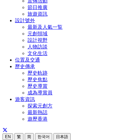
宣傳活動
節日推廣
旅遊資訊
設計號外
最新及人氣一覧
元創領域
設計視野
人物訪談
文化生活
位置及交通
歷史傳承
歷史軌跡
歷史焦點
歷史導賞
成為導賞員
遊客資訊
探索元創方
最新熱話
遊歷香港
EN
繁
简
한국어
日本語