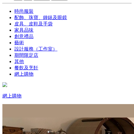
時尚服裝
配飾、珠寶、鐘錶及眼鏡
皮具、皮鞋及手袋
家具品味
創意禮品
藝術
設計服務（工作室）
期間限定店
其他
餐飲及烹飪
網上購物
網上購物