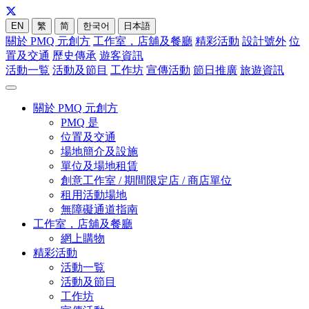
EN
繁
简
한국어
日本語
關於 PMQ 元創方
工作室，店舖及餐廳
精彩活動
設計號外
位
置及交通
歷史傳承
遊客資訊
活動一覧
活動及節目
工作坊
宣傳活動
節日推廣
旅遊資訊
關於 PMQ 元創方
PMQ 是
位置及交通
場地簡介及設施
單位及場地租賃
創意工作室 / 期間限定店 / 商店單位
租用活動場地
無障礙通道指南
工作室，店舖及餐廳
網上購物
精彩活動
活動一覧
活動及節目
工作坊