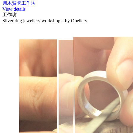
圓木賀卡工作坊
View details
工作坊
Silver ring jewellery workshop – by Obellery