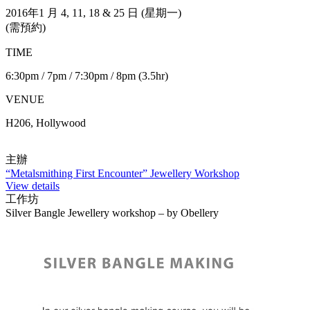
2016年1 月 4, 11, 18 & 25 日 (星期一)
(需預約)
TIME
6:30pm / 7pm / 7:30pm / 8pm (3.5hr)
VENUE
H206, Hollywood
主辦
“Metalsmithing First Encounter” Jewellery Workshop
View details
工作坊
Silver Bangle Jewellery workshop – by Obellery