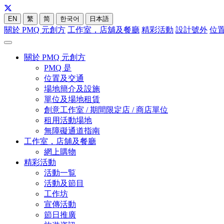
EN
繁
简
한국어
日本語
關於 PMQ 元創方
工作室，店舖及餐廳
精彩活動
設計號外
位
關於 PMQ 元創方
PMQ 是
位置及交通
場地簡介及設施
單位及場地租賃
創意工作室 / 期間限定店 / 商店單位
租用活動場地
無障礙通道指南
工作室，店舖及餐廳
網上購物
精彩活動
活動一覧
活動及節目
工作坊
宣傳活動
節日推廣