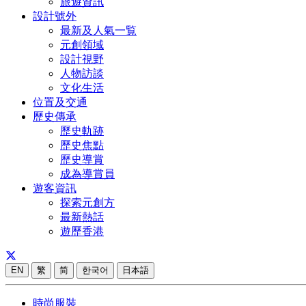
旅遊資訊
設計號外
最新及人氣一覧
元創領域
設計視野
人物訪談
文化生活
位置及交通
歷史傳承
歷史軌跡
歷史焦點
歷史導賞
成為導賞員
遊客資訊
探索元創方
最新熱話
遊歷香港
EN
繁
简
한국어
日本語
時尚服裝