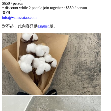
$650 / person
* discount while 2 people join together : $550 / person
查詢
info@vanessatao.com
對不起，此內容只供
English
版。