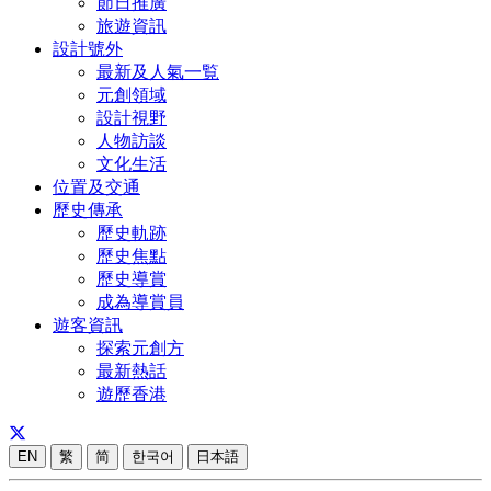
節日推廣
旅遊資訊
設計號外
最新及人氣一覧
元創領域
設計視野
人物訪談
文化生活
位置及交通
歷史傳承
歷史軌跡
歷史焦點
歷史導賞
成為導賞員
遊客資訊
探索元創方
最新熱話
遊歷香港
EN
繁
简
한국어
日本語