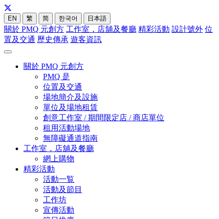
EN
繁
简
한국어
日本語
關於 PMQ 元創方
工作室，店舖及餐廳
精彩活動
設計號外
位
置及交通
歷史傳承
遊客資訊
關於 PMQ 元創方
PMQ 是
位置及交通
場地簡介及設施
單位及場地租賃
創意工作室 / 期間限定店 / 商店單位
租用活動場地
無障礙通道指南
工作室，店舖及餐廳
網上購物
精彩活動
活動一覧
活動及節目
工作坊
宣傳活動