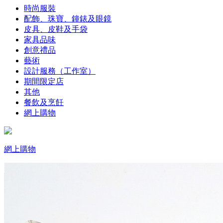
時尚服裝
配飾、珠寶、鐘錶及眼鏡
皮具、皮鞋及手袋
家具品味
創意禮品
藝術
設計服務（工作室）
期間限定店
其他
餐飲及烹飪
網上購物
網上購物