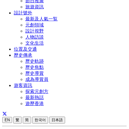
節日推廣
旅遊資訊
設計號外
最新及人氣一覧
元創領域
設計視野
人物訪談
文化生活
位置及交通
歷史傳承
歷史軌跡
歷史焦點
歷史導賞
成為導賞員
遊客資訊
探索元創方
最新熱話
遊歷香港
EN
繁
简
한국어
日本語