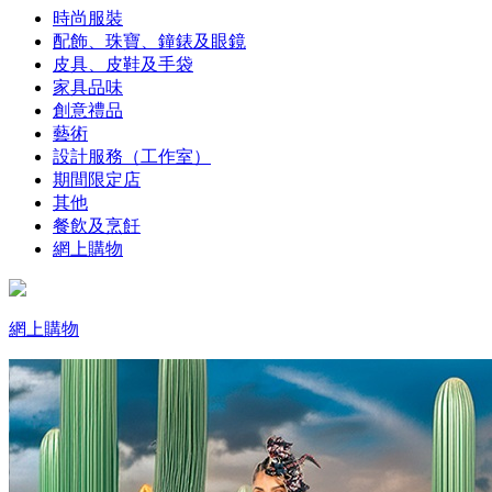
時尚服裝
配飾、珠寶、鐘錶及眼鏡
皮具、皮鞋及手袋
家具品味
創意禮品
藝術
設計服務（工作室）
期間限定店
其他
餐飲及烹飪
網上購物
網上購物