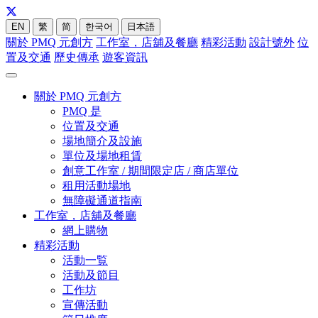
EN
繁
简
한국어
日本語
關於 PMQ 元創方
工作室，店舖及餐廳
精彩活動
設計號外
位
置及交通
歷史傳承
遊客資訊
關於 PMQ 元創方
PMQ 是
位置及交通
場地簡介及設施
單位及場地租賃
創意工作室 / 期間限定店 / 商店單位
租用活動場地
無障礙通道指南
工作室，店舖及餐廳
網上購物
精彩活動
活動一覧
活動及節目
工作坊
宣傳活動