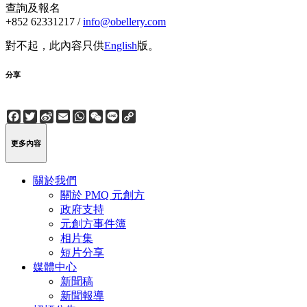
查詢及報名
+852 62331217 /
info@obellery.com
對不起，此內容只供
English
版。
分享
Facebook
Twitter
Sina
Email
WhatsApp
WeChat
Line
Copy
Weibo
Link
更多內容
關於我們
關於 PMQ 元創方
政府支持
元創方事件簿
相片集
短片分享
媒體中心
新聞稿
新聞報導