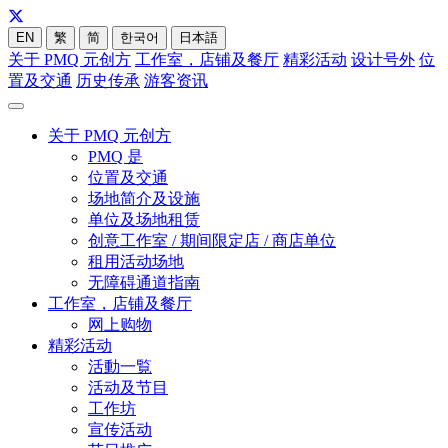
EN
繁
简
한국어
日本語
关于 PMQ 元创方
工作室，店铺及餐厅
精彩活动
设计号外
位
置及交通
历史传承
游客资讯
关于 PMQ 元创方
PMQ 是
位置及交通
场地简介及设施
单位及场地租赁
创意工作室 / 期间限定店 / 商店单位
租用活动场地
无障碍通道指南
工作室，店铺及餐厅
网上购物
精彩活动
活動一覧
活动及节目
工作坊
宣传活动