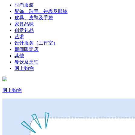
时尚服装
配饰、珠宝、钟表及眼镜
皮具、皮鞋及手袋
家具品味
创意礼品
艺术
设计服务（工作室）
期间限定店
其他
餐饮及烹饪
网上购物
网上购物