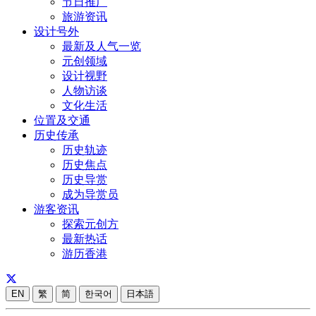
节日推广
旅游资讯
设计号外
最新及人气一览
元创领域
设计视野
人物访谈
文化生活
位置及交通
历史传承
历史轨迹
历史焦点
历史导赏
成为导赏员
游客资讯
探索元创方
最新热话
游历香港
EN
繁
简
한국어
日本語