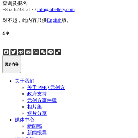
查询及报名
+852 62331217 /
info@obellery.com
对不起，此内容只供
English
版。
分享
Facebook
Twitter
Sina
Email
WhatsApp
WeChat
Line
Copy
Weibo
Link
更多内容
关于我们
关于 PMQ 元创方
政府支持
元创方事件簿
相片集
短片分享
媒体中心
新闻稿
新闻报导