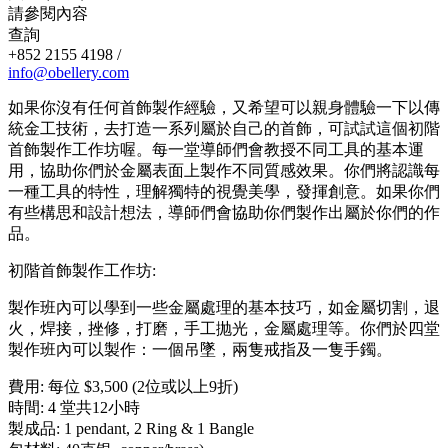
請參閱內容
查詢
+852 2155 4198 /
info@obellery.com
如果你沒有任何首飾製作經驗，又希望可以親身體驗一下以傳
統金工技術，去打造一系列屬於自己的首飾，可試試這個初階
首飾製作工作坊喔。每一堂導師們會教授不同工具的基本運
用，協助你們於金屬表面上製作不同質感效果。你們將認識每
一種工具的特性，理解獨特的視覺美學，發揮創意。如果你們
有些構思和設計想法，導師們會協助你們製作出屬於你們的作
品。
初階首飾製作工作坊:
製作班內可以學到一些金屬處理的基本技巧，如金屬切割，退
火，焊接，挫修，打磨，手工抛光，金屬處理等。你們於四堂
製作班內可以製作：一個吊墜，兩隻戒指及一隻手鐲。
費用: 每位 $3,500 (2位或以上9折)
時間: 4 堂共12小時
製成品: 1 pendant, 2 Ring & 1 Bangle