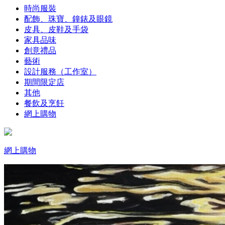
時尚服裝
配飾、珠寶、鐘錶及眼鏡
皮具、皮鞋及手袋
家具品味
創意禮品
藝術
設計服務（工作室）
期間限定店
其他
餐飲及烹飪
網上購物
網上購物