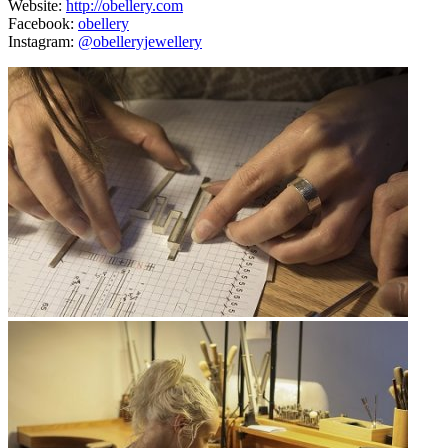
Website:
http://obellery.com
Facebook:
obellery
Instagram:
@obelleryjewellery