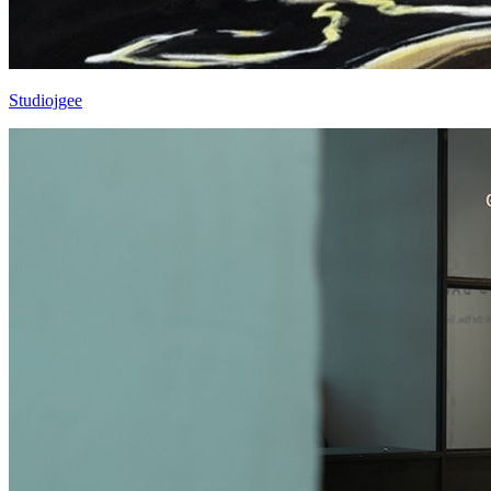
Studiojgee