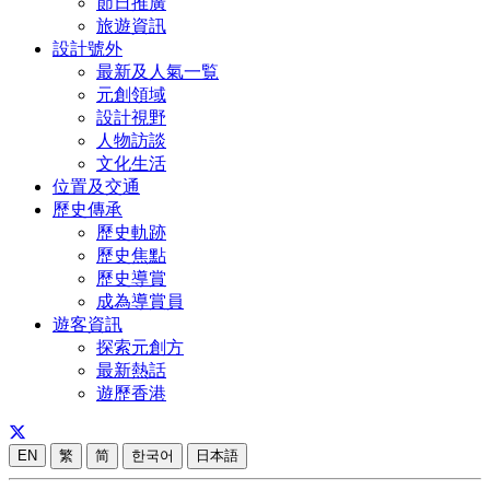
節日推廣
旅遊資訊
設計號外
最新及人氣一覧
元創領域
設計視野
人物訪談
文化生活
位置及交通
歷史傳承
歷史軌跡
歷史焦點
歷史導賞
成為導賞員
遊客資訊
探索元創方
最新熱話
遊歷香港
EN
繁
简
한국어
日本語