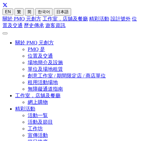
EN
繁
简
한국어
日本語
關於 PMQ 元創方
工作室，店舖及餐廳
精彩活動
設計號外
位
置及交通
歷史傳承
遊客資訊
關於 PMQ 元創方
PMQ 是
位置及交通
場地簡介及設施
單位及場地租賃
創意工作室 / 期間限定店 / 商店單位
租用活動場地
無障礙通道指南
工作室，店舖及餐廳
網上購物
精彩活動
活動一覧
活動及節目
工作坊
宣傳活動