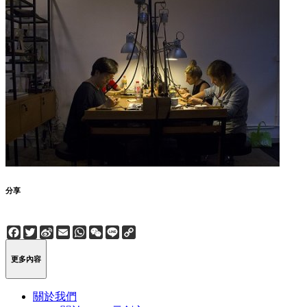
分享
Facebook
Twitter
Sina
Email
WhatsApp
WeChat
Line
Copy
Weibo
Link
更多內容
關於我們