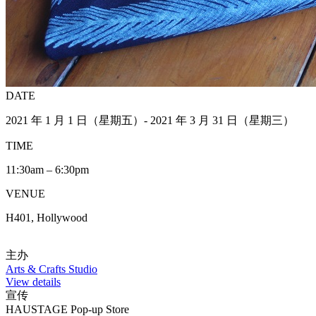
DATE
2021 年 1 月 1 日（星期五）- 2021 年 3 月 31 日（星期三）
TIME
11:30am – 6:30pm
VENUE
H401, Hollywood
主办
Arts & Crafts Studio
View details
宣传
HAUSTAGE Pop-up Store