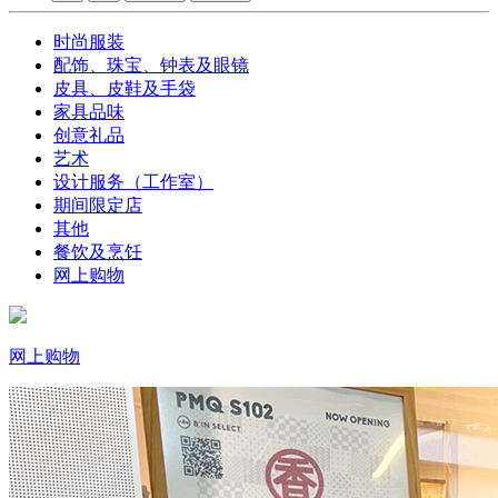
时尚服装
配饰、珠宝、钟表及眼镜
皮具、皮鞋及手袋
家具品味
创意礼品
艺术
设计服务（工作室）
期间限定店
其他
餐饮及烹饪
网上购物
网上购物