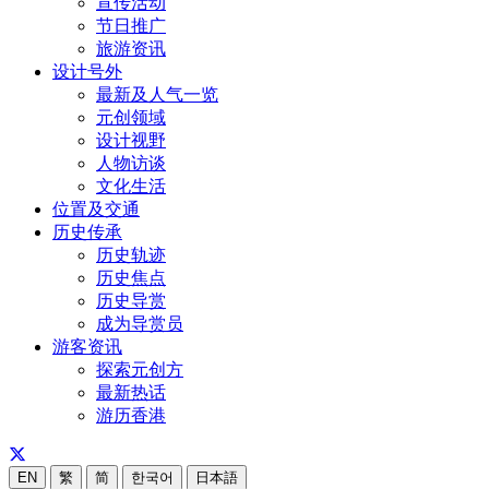
宣传活动
节日推广
旅游资讯
设计号外
最新及人气一览
元创领域
设计视野
人物访谈
文化生活
位置及交通
历史传承
历史轨迹
历史焦点
历史导赏
成为导赏员
游客资讯
探索元创方
最新热话
游历香港
EN
繁
简
한국어
日本語