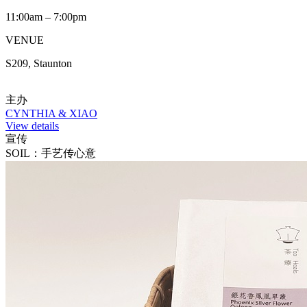
11:00am – 7:00pm
VENUE
S209, Staunton
主办
CYNTHIA & XIAO
View details
宣传
SOIL：手艺传心意