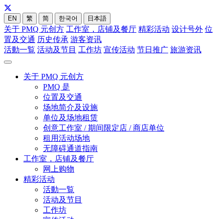
EN
繁
简
한국어
日本語
关于 PMQ 元创方
工作室，店铺及餐厅
精彩活动
设计号外
位
置及交通
历史传承
游客资讯
活動一覧
活动及节目
工作坊
宣传活动
节日推广
旅游资讯
关于 PMQ 元创方
PMQ 是
位置及交通
场地简介及设施
单位及场地租赁
创意工作室 / 期间限定店 / 商店单位
租用活动场地
无障碍通道指南
工作室，店铺及餐厅
网上购物
精彩活动
活動一覧
活动及节目
工作坊