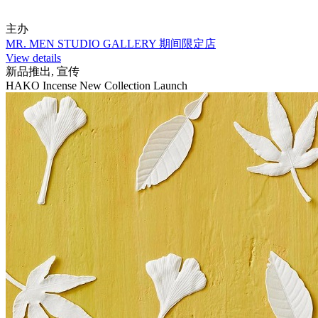
主办
MR. MEN STUDIO GALLERY 期间限定店
View details
新品推出, 宣传
HAKO Incense New Collection Launch