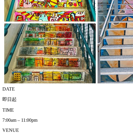
DATE
即日起
TIME
7:00am – 11:00pm
VENUE