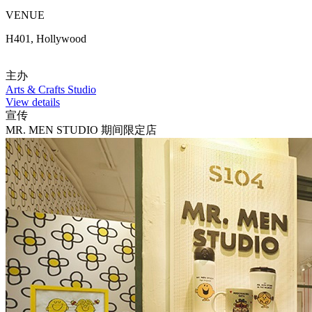
VENUE
H401, Hollywood
主办
Arts & Crafts Studio
View details
宣传
MR. MEN STUDIO 期间限定店