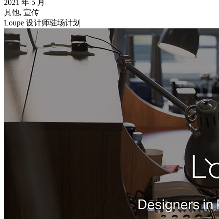
2021 年 5 月
其他, 宣传
Loupe 设计师驻场计划