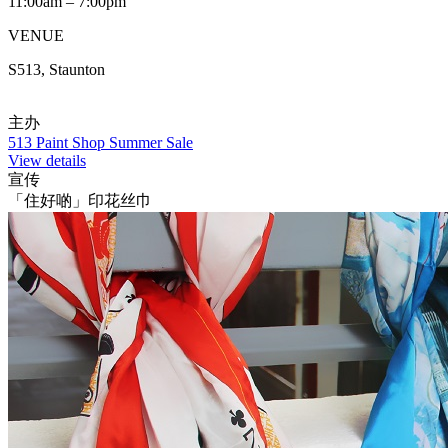
11:00am – 7:00pm
VENUE
S513, Staunton
主办
513 Paint Shop Summer Sale
View details
宣传
「住好啲」印花丝巾