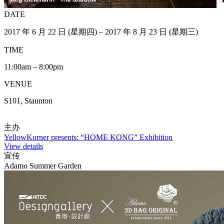
DATE
2017 年 6 月 22 日 (星期四) – 2017 年 8 月 23 日 (星期三)
TIME
11:00am – 8:00pm
VENUE
S101, Staunton
主办
YellowKorner presents: “HOME KONG” Exhibition
View details
宣传
Adamo Summer Garden