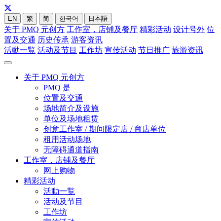
EN
繁
简
한국어
日本語
关于 PMQ 元创方
工作室，店铺及餐厅
精彩活动
设计号外
位
置及交通
历史传承
游客资讯
活動一覧
活动及节目
工作坊
宣传活动
节日推广
旅游资讯
关于 PMQ 元创方
PMQ 是
位置及交通
场地简介及设施
单位及场地租赁
创意工作室 / 期间限定店 / 商店单位
租用活动场地
无障碍通道指南
工作室，店铺及餐厅
网上购物
精彩活动
活動一覧
活动及节目
工作坊