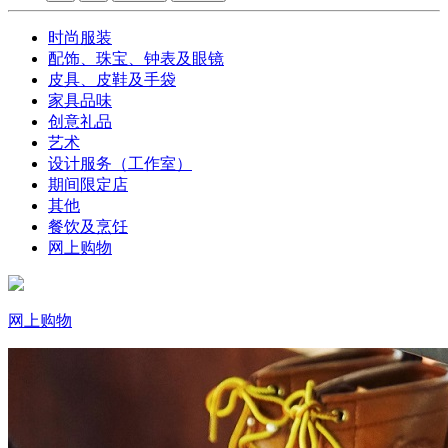
时尚服装
配饰、珠宝、钟表及眼镜
皮具、皮鞋及手袋
家具品味
创意礼品
艺术
设计服务（工作室）
期间限定店
其他
餐饮及烹饪
网上购物
网上购物