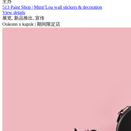
主办
513 Paint Shop | Mimi’Lou wall stickers & decoration
View details
展览, 新品推出, 宣传
Ookonn x kapok | 期间限定店