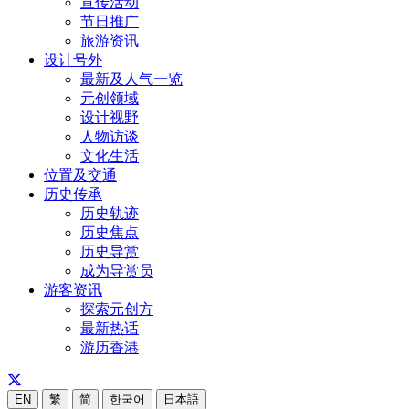
宣传活动
节日推广
旅游资讯
设计号外
最新及人气一览
元创领域
设计视野
人物访谈
文化生活
位置及交通
历史传承
历史轨迹
历史焦点
历史导赏
成为导赏员
游客资讯
探索元创方
最新热话
游历香港
EN
繁
简
한국어
日本語