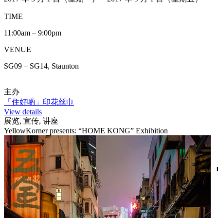
TIME
11:00am – 9:00pm
VENUE
SG09 – SG14, Staunton
主办
「住好啲」印花丝巾
View details
展览, 宣传, 讲座
YellowKorner presents: “HOME KONG” Exhibition