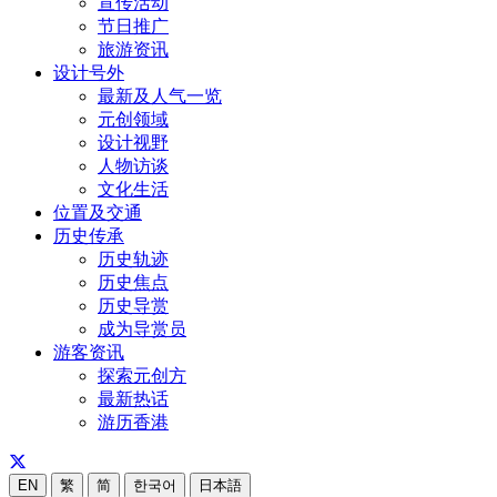
宣传活动
节日推广
旅游资讯
设计号外
最新及人气一览
元创领域
设计视野
人物访谈
文化生活
位置及交通
历史传承
历史轨迹
历史焦点
历史导赏
成为导赏员
游客资讯
探索元创方
最新热话
游历香港
EN
繁
简
한국어
日本語