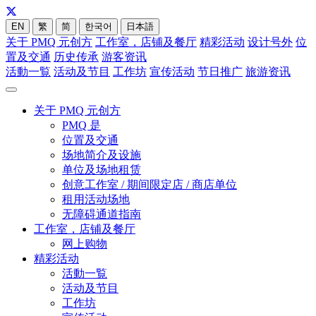
EN
繁
简
한국어
日本語
关于 PMQ 元创方
工作室，店铺及餐厅
精彩活动
设计号外
位
置及交通
历史传承
游客资讯
活動一覧
活动及节目
工作坊
宣传活动
节日推广
旅游资讯
关于 PMQ 元创方
PMQ 是
位置及交通
场地简介及设施
单位及场地租赁
创意工作室 / 期间限定店 / 商店单位
租用活动场地
无障碍通道指南
工作室，店铺及餐厅
网上购物
精彩活动
活動一覧
活动及节目
工作坊