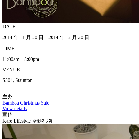
DATE
2014 年 11 月 20 日 – 2014 年 12 月 20 日
TIME
11:00am – 8:00pm
VENUE
S304, Staunton
主办
Bamboa Christmas Sale
View details
宣传
Karo Lifestyle 圣诞礼物