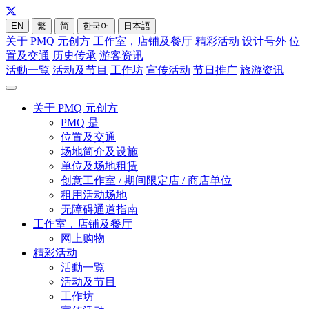
EN
繁
简
한국어
日本語
关于 PMQ 元创方
工作室，店铺及餐厅
精彩活动
设计号外
位
置及交通
历史传承
游客资讯
活動一覧
活动及节目
工作坊
宣传活动
节日推广
旅游资讯
关于 PMQ 元创方
PMQ 是
位置及交通
场地简介及设施
单位及场地租赁
创意工作室 / 期间限定店 / 商店单位
租用活动场地
无障碍通道指南
工作室，店铺及餐厅
网上购物
精彩活动
活動一覧
活动及节目
工作坊