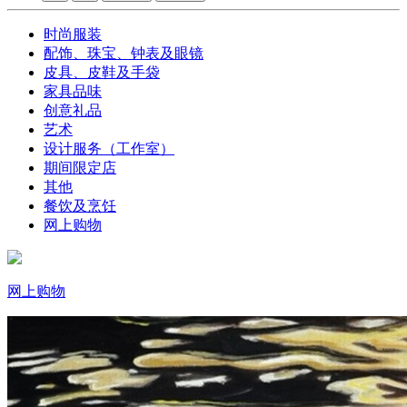
时尚服装
配饰、珠宝、钟表及眼镜
皮具、皮鞋及手袋
家具品味
创意礼品
艺术
设计服务（工作室）
期间限定店
其他
餐饮及烹饪
网上购物
网上购物