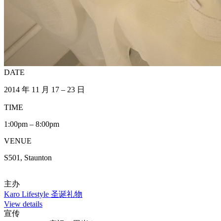
DATE
2014 年 11 月 17 – 23 日
TIME
1:00pm – 8:00pm
VENUE
S501, Staunton
主办
Karo Lifestyle 圣诞礼物
View details
宣传