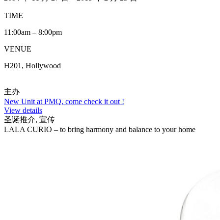
TIME
11:00am – 8:00pm
VENUE
H201, Hollywood
主办
New Unit at PMQ, come check it out !
View details
圣诞推介, 宣传
LALA CURIO – to bring harmony and balance to your home