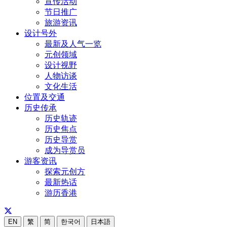
宣传活动
节日推广
旅游资讯
设计号外
最新及人气一览
元创领域
设计视野
人物访谈
文化生活
位置及交通
历史传承
历史轨迹
历史焦点
历史导赏
成为导赏员
游客资讯
探索元创方
最新热话
游历香港
EN
繁
简
한국어
日本語