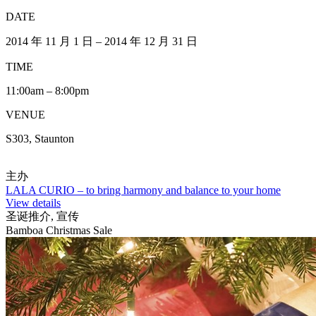
DATE
2014 年 11 月 1 日 – 2014 年 12 月 31 日
TIME
11:00am – 8:00pm
VENUE
S303, Staunton
主办
LALA CURIO – to bring harmony and balance to your home
View details
圣诞推介, 宣传
Bamboa Christmas Sale