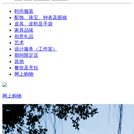
时尚服装
配饰、珠宝、钟表及眼镜
皮具、皮鞋及手袋
家具品味
创意礼品
艺术
设计服务（工作室）
期间限定店
其他
餐饮及烹饪
网上购物
网上购物