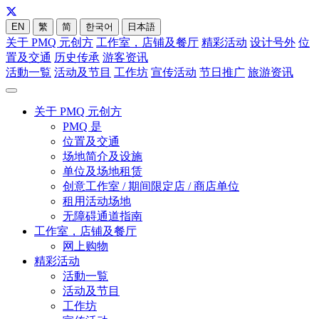
EN
繁
简
한국어
日本語
关于 PMQ 元创方
工作室，店铺及餐厅
精彩活动
设计号外
位
置及交通
历史传承
游客资讯
活動一覧
活动及节目
工作坊
宣传活动
节日推广
旅游资讯
关于 PMQ 元创方
PMQ 是
位置及交通
场地简介及设施
单位及场地租赁
创意工作室 / 期间限定店 / 商店单位
租用活动场地
无障碍通道指南
工作室，店铺及餐厅
网上购物
精彩活动
活動一覧
活动及节目
工作坊