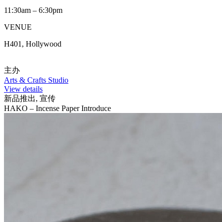
11:30am – 6:30pm
VENUE
H401, Hollywood
主办
Arts & Crafts Studio
View details
新品推出, 宣传
HAKO – Incense Paper Introduce