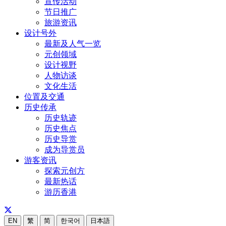
宣传活动
节日推广
旅游资讯
设计号外
最新及人气一览
元创领域
设计视野
人物访谈
文化生活
位置及交通
历史传承
历史轨迹
历史焦点
历史导赏
成为导赏员
游客资讯
探索元创方
最新热话
游历香港
EN
繁
简
한국어
日本語