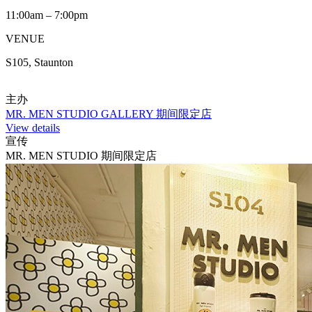
11:00am – 7:00pm
VENUE
S105, Staunton
主办
MR. MEN STUDIO GALLERY 期间限定店
View details
宣传
MR. MEN STUDIO 期间限定店