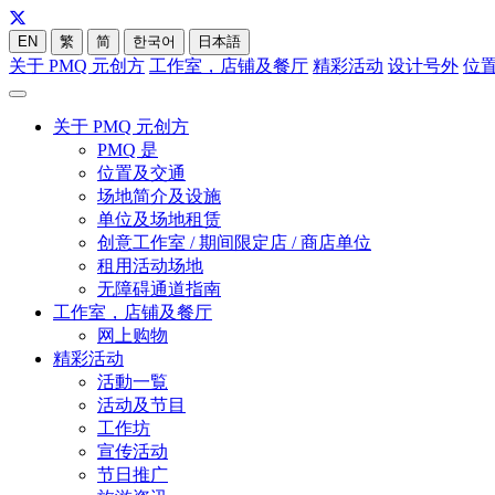
EN
繁
简
한국어
日本語
关于 PMQ 元创方
工作室，店铺及餐厅
精彩活动
设计号外
位
关于 PMQ 元创方
PMQ 是
位置及交通
场地简介及设施
单位及场地租赁
创意工作室 / 期间限定店 / 商店单位
租用活动场地
无障碍通道指南
工作室，店铺及餐厅
网上购物
精彩活动
活動一覧
活动及节目
工作坊
宣传活动
节日推广