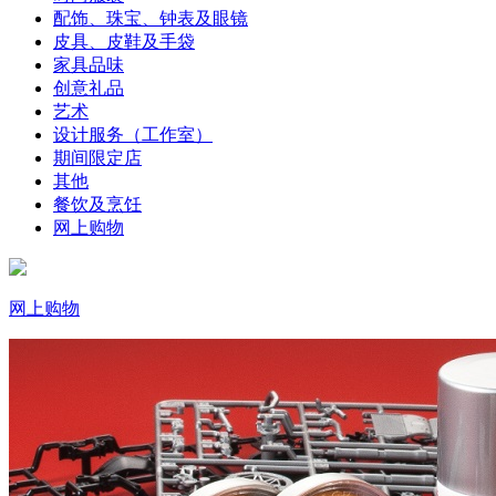
配饰、珠宝、钟表及眼镜
皮具、皮鞋及手袋
家具品味
创意礼品
艺术
设计服务（工作室）
期间限定店
其他
餐饮及烹饪
网上购物
网上购物