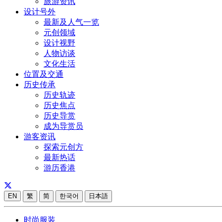
旅游资讯
设计号外
最新及人气一览
元创领域
设计视野
人物访谈
文化生活
位置及交通
历史传承
历史轨迹
历史焦点
历史导赏
成为导赏员
游客资讯
探索元创方
最新热话
游历香港
EN
繁
简
한국어
日本語
时尚服装