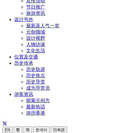
宣传活动
节日推广
旅游资讯
设计号外
最新及人气一览
元创领域
设计视野
人物访谈
文化生活
位置及交通
历史传承
历史轨迹
历史焦点
历史导赏
成为导赏员
游客资讯
探索元创方
最新热话
游历香港
EN
繁
简
한국어
日本語