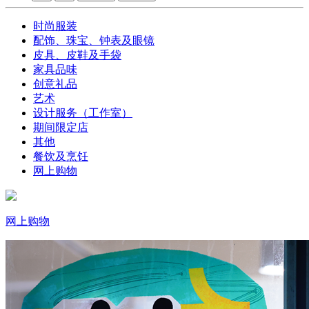
时尚服装
配饰、珠宝、钟表及眼镜
皮具、皮鞋及手袋
家具品味
创意礼品
艺术
设计服务（工作室）
期间限定店
其他
餐饮及烹饪
网上购物
网上购物