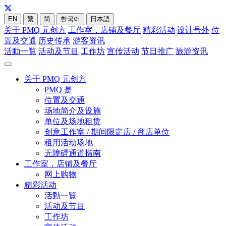
EN
繁
简
한국어
日本語
关于 PMQ 元创方
工作室，店铺及餐厅
精彩活动
设计号外
位
置及交通
历史传承
游客资讯
活動一覧
活动及节目
工作坊
宣传活动
节日推广
旅游资讯
关于 PMQ 元创方
PMQ 是
位置及交通
场地简介及设施
单位及场地租赁
创意工作室 / 期间限定店 / 商店单位
租用活动场地
无障碍通道指南
工作室，店铺及餐厅
网上购物
精彩活动
活動一覧
活动及节目
工作坊