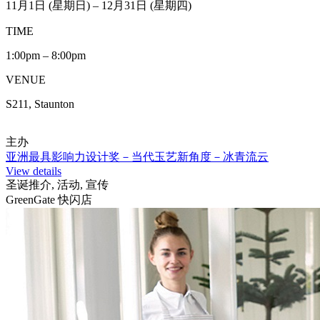
11月1日 (星期日) – 12月31日 (星期四)
TIME
1:00pm – 8:00pm
VENUE
S211, Staunton
主办
亚洲最具影响力设计奖－当代玉艺新角度－冰青流云
View details
圣诞推介, 活动, 宣传
GreenGate 快闪店