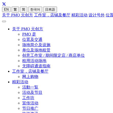
EN
繁
简
한국어
日本語
关于 PMQ 元创方
工作室，店铺及餐厅
精彩活动
设计号外
位
关于 PMQ 元创方
PMQ 是
位置及交通
场地简介及设施
单位及场地租赁
创意工作室 / 期间限定店 / 商店单位
租用活动场地
无障碍通道指南
工作室，店铺及餐厅
网上购物
精彩活动
活動一覧
活动及节目
工作坊
宣传活动
节日推广