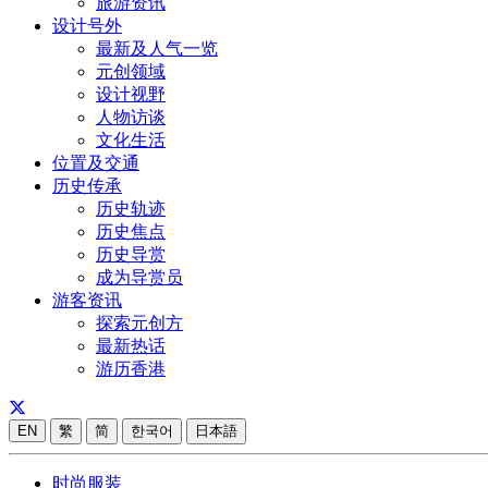
旅游资讯
设计号外
最新及人气一览
元创领域
设计视野
人物访谈
文化生活
位置及交通
历史传承
历史轨迹
历史焦点
历史导赏
成为导赏员
游客资讯
探索元创方
最新热话
游历香港
EN
繁
简
한국어
日本語
时尚服装