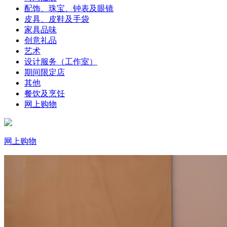
配饰、珠宝、钟表及眼镜
皮具、皮鞋及手袋
家具品味
创意礼品
艺术
设计服务（工作室）
期间限定店
其他
餐饮及烹饪
网上购物
网上购物