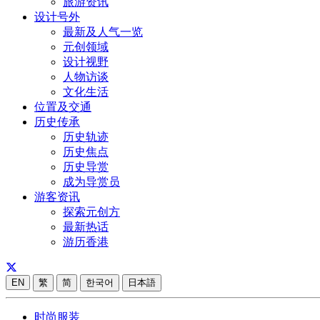
旅游资讯
设计号外
最新及人气一览
元创领域
设计视野
人物访谈
文化生活
位置及交通
历史传承
历史轨迹
历史焦点
历史导赏
成为导赏员
游客资讯
探索元创方
最新热话
游历香港
EN
繁
简
한국어
日本語
时尚服装