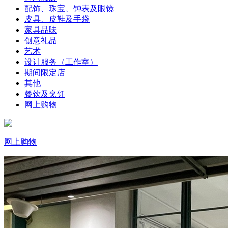
配饰、珠宝、钟表及眼镜
皮具、皮鞋及手袋
家具品味
创意礼品
艺术
设计服务（工作室）
期间限定店
其他
餐饮及烹饪
网上购物
网上购物