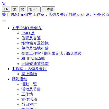
EN
繁
简
한국어
日本語
关于 PMQ 元创方
工作室，店铺及餐厅
精彩活动
设计号外
位
关于 PMQ 元创方
PMQ 是
位置及交通
场地简介及设施
单位及场地租赁
创意工作室 / 期间限定店 / 商店单位
租用活动场地
无障碍通道指南
工作室，店铺及餐厅
网上购物
精彩活动
活動一覧
活动及节目
工作坊
宣传活动
节日推广