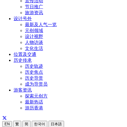
宣传活动
节日推广
旅游资讯
设计号外
最新及人气一览
元创领域
设计视野
人物访谈
文化生活
位置及交通
历史传承
历史轨迹
历史焦点
历史导赏
成为导赏员
游客资讯
探索元创方
最新热话
游历香港
EN
繁
简
한국어
日本語