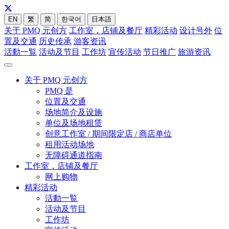
EN
繁
简
한국어
日本語
关于 PMQ 元创方
工作室，店铺及餐厅
精彩活动
设计号外
位
置及交通
历史传承
游客资讯
活動一覧
活动及节目
工作坊
宣传活动
节日推广
旅游资讯
关于 PMQ 元创方
PMQ 是
位置及交通
场地简介及设施
单位及场地租赁
创意工作室 / 期间限定店 / 商店单位
租用活动场地
无障碍通道指南
工作室，店铺及餐厅
网上购物
精彩活动
活動一覧
活动及节目
工作坊