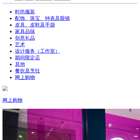
时尚服装
配饰、珠宝、钟表及眼镜
皮具、皮鞋及手袋
家具品味
创意礼品
艺术
设计服务（工作室）
期间限定店
其他
餐饮及烹饪
网上购物
网上购物