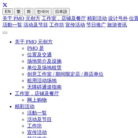
EN
繁
简
한국어
日本語
关于 PMQ 元创方
工作室，店铺及餐厅
精彩活动
设计号外
位
活動一覧
活动及节目
工作坊
宣传活动
节日推广
旅游资讯
关于 PMQ 元创方
PMQ 是
位置及交通
场地简介及设施
单位及场地租赁
创意工作室 / 期间限定店 / 商店单位
租用活动场地
无障碍通道指南
工作室，店铺及餐厅
网上购物
精彩活动
活動一覧
活动及节目
工作坊
宣传活动