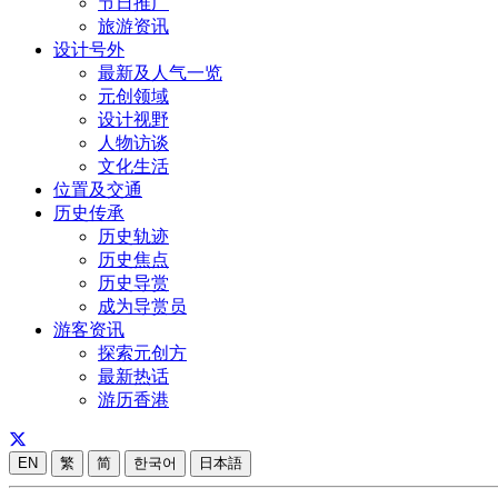
节日推广
旅游资讯
设计号外
最新及人气一览
元创领域
设计视野
人物访谈
文化生活
位置及交通
历史传承
历史轨迹
历史焦点
历史导赏
成为导赏员
游客资讯
探索元创方
最新热话
游历香港
EN
繁
简
한국어
日本語