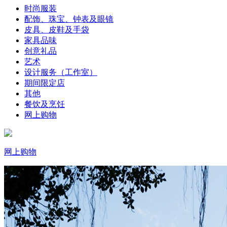
时尚服装
配饰、珠宝、钟表及眼镜
皮具、皮鞋及手袋
家具品味
创意礼品
艺术
设计服务（工作室）
期间限定店
其他
餐饮及烹饪
网上购物
网上购物