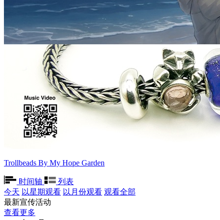
Trollbeads By My Hope Garden
时间轴
列表
今天
以星期观看
以月份观看
观看全部
最新宣传活动
查看更多