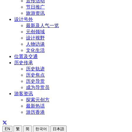
宣传活动
节日推广
旅游资讯
设计号外
最新及人气一览
元创领域
设计视野
人物访谈
文化生活
位置及交通
历史传承
历史轨迹
历史焦点
历史导赏
成为导赏员
游客资讯
探索元创方
最新热话
游历香港
EN
繁
简
한국어
日本語