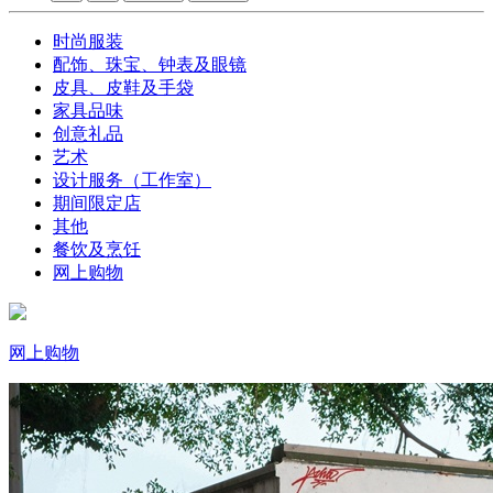
时尚服装
配饰、珠宝、钟表及眼镜
皮具、皮鞋及手袋
家具品味
创意礼品
艺术
设计服务（工作室）
期间限定店
其他
餐饮及烹饪
网上购物
网上购物