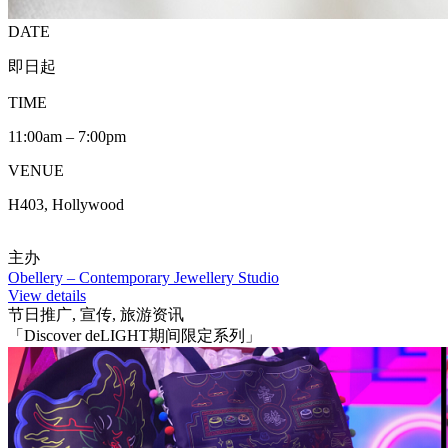
DATE
即日起
TIME
11:00am – 7:00pm
VENUE
H403, Hollywood
主办
Obellery – Contemporary Jewellery Studio
View details
节日推广, 宣传, 旅游资讯
「Discover deLIGHT期间限定系列」