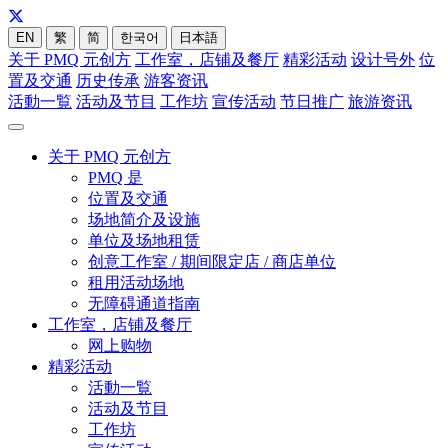
EN
繁
简
한국어
日本語
关于 PMQ 元创方
工作室，店铺及餐厅
精彩活动
设计号外
位
置及交通
历史传承
游客资讯
活動一覧
活动及节目
工作坊
宣传活动
节日推广
旅游资讯
关于 PMQ 元创方
PMQ 是
位置及交通
场地简介及设施
单位及场地租赁
创意工作室 / 期间限定店 / 商店单位
租用活动场地
无障碍通道指南
工作室，店铺及餐厅
网上购物
精彩活动
活動一覧
活动及节目
工作坊