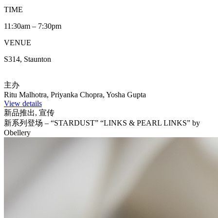
TIME
11:30am – 7:30pm
VENUE
S314, Staunton
主办
Ritu Malhotra, Priyanka Chopra, Yosha Gupta
View details
新品推出, 宣传
新系列登场 – “STARDUST” “LINKS & PEARL LINKS” by
Obellery