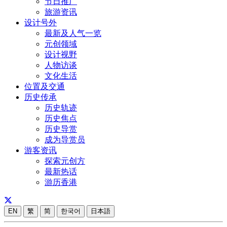
节日推广
旅游资讯
设计号外
最新及人气一览
元创领域
设计视野
人物访谈
文化生活
位置及交通
历史传承
历史轨迹
历史焦点
历史导赏
成为导赏员
游客资讯
探索元创方
最新热话
游历香港
EN
繁
简
한국어
日本語