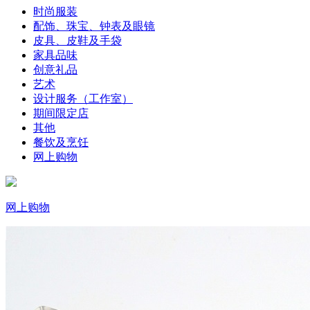
时尚服装
配饰、珠宝、钟表及眼镜
皮具、皮鞋及手袋
家具品味
创意礼品
艺术
设计服务（工作室）
期间限定店
其他
餐饮及烹饪
网上购物
网上购物