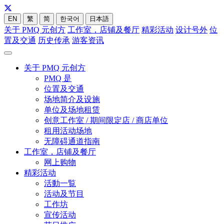
EN
繁
简
한국어
日本語
关于 PMQ 元创方
工作室，店铺及餐厅
精彩活动
设计号外
位
置及交通
历史传承
游客资讯
关于 PMQ 元创方
PMQ 是
位置及交通
场地简介及设施
单位及场地租赁
创意工作室 / 期间限定店 / 商店单位
租用活动场地
无障碍通道指南
工作室，店铺及餐厅
网上购物
精彩活动
活動一覧
活动及节目
工作坊
宣传活动