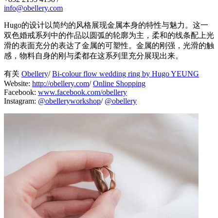
info@obellery.com
Hugo的设计以简约的风格展现金属本身的特性与魅力。这一
双色婚戒系列中的作品以圆弧的轮廓为主，柔和的线条配上光
滑的表面充分的表达了金属的可塑性。金属的刚强，光滑的触
感，物料自身的刚与柔都在这系列里充分展现出来。
有关
Obellery
/
Bi-colour flow wedding ring by Hugo YEUNG
Website:
http://obellery.com
/
Online Shopping
Facebook:
www.facebook.com/obellery
Instagram:
@obelleryworkshop
/
@obellery