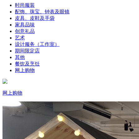
时尚服装
配饰、珠宝、钟表及眼镜
皮具、皮鞋及手袋
家具品味
创意礼品
艺术
设计服务（工作室）
期间限定店
其他
餐饮及烹饪
网上购物
网上购物