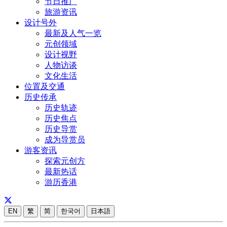
节日推广
旅游资讯
设计号外
最新及人气一览
元创领域
设计视野
人物访谈
文化生活
位置及交通
历史传承
历史轨迹
历史焦点
历史导赏
成为导赏员
游客资讯
探索元创方
最新热话
游历香港
EN
繁
简
한국어
日本語