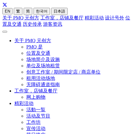
EN
繁
简
한국어
日本語
关于 PMQ 元创方
工作室，店铺及餐厅
精彩活动
设计号外
位
置及交通
历史传承
游客资讯
关于 PMQ 元创方
PMQ 是
位置及交通
场地简介及设施
单位及场地租赁
创意工作室 / 期间限定店 / 商店单位
租用活动场地
无障碍通道指南
工作室，店铺及餐厅
网上购物
精彩活动
活動一覧
活动及节目
工作坊
宣传活动