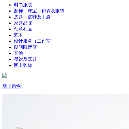
时尚服装
配饰、珠宝、钟表及眼镜
皮具、皮鞋及手袋
家具品味
创意礼品
艺术
设计服务（工作室）
期间限定店
其他
餐饮及烹饪
网上购物
网上购物