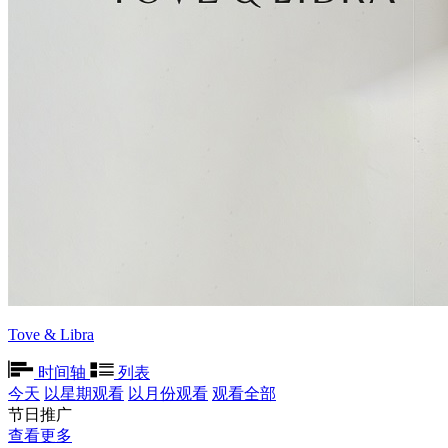
Tove & Libra
时间轴
列表
今天
以星期观看
以月份观看
观看全部
节日推广
查看更多