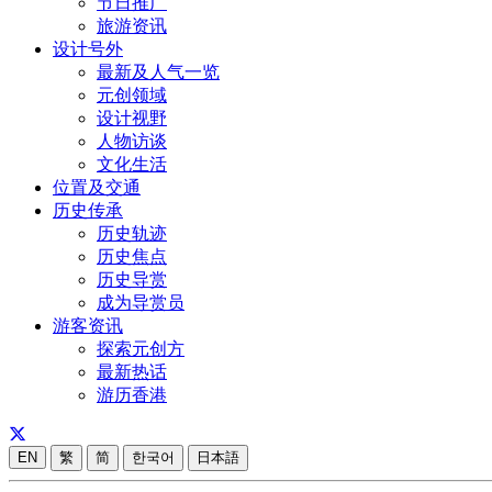
节日推广
旅游资讯
设计号外
最新及人气一览
元创领域
设计视野
人物访谈
文化生活
位置及交通
历史传承
历史轨迹
历史焦点
历史导赏
成为导赏员
游客资讯
探索元创方
最新热话
游历香港
EN
繁
简
한국어
日本語