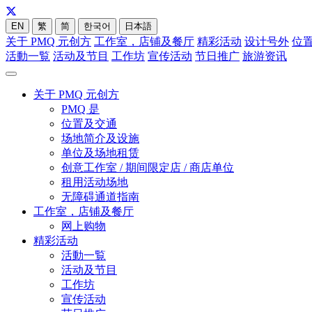
EN
繁
简
한국어
日本語
关于 PMQ 元创方
工作室，店铺及餐厅
精彩活动
设计号外
位
活動一覧
活动及节目
工作坊
宣传活动
节日推广
旅游资讯
关于 PMQ 元创方
PMQ 是
位置及交通
场地简介及设施
单位及场地租赁
创意工作室 / 期间限定店 / 商店单位
租用活动场地
无障碍通道指南
工作室，店铺及餐厅
网上购物
精彩活动
活動一覧
活动及节目
工作坊
宣传活动