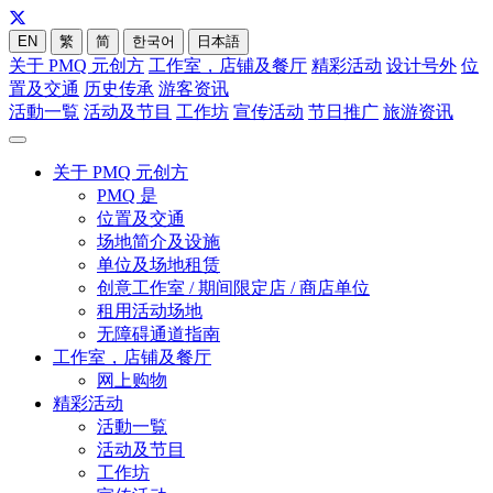
EN
繁
简
한국어
日本語
关于 PMQ 元创方
工作室，店铺及餐厅
精彩活动
设计号外
位
置及交通
历史传承
游客资讯
活動一覧
活动及节目
工作坊
宣传活动
节日推广
旅游资讯
关于 PMQ 元创方
PMQ 是
位置及交通
场地简介及设施
单位及场地租赁
创意工作室 / 期间限定店 / 商店单位
租用活动场地
无障碍通道指南
工作室，店铺及餐厅
网上购物
精彩活动
活動一覧
活动及节目
工作坊