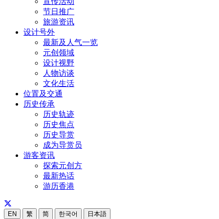
宣传活动
节日推广
旅游资讯
设计号外
最新及人气一览
元创领域
设计视野
人物访谈
文化生活
位置及交通
历史传承
历史轨迹
历史焦点
历史导赏
成为导赏员
游客资讯
探索元创方
最新热话
游历香港
EN
繁
简
한국어
日本語