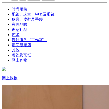
时尚服装
配饰、珠宝、钟表及眼镜
皮具、皮鞋及手袋
家具品味
创意礼品
艺术
设计服务（工作室）
期间限定店
其他
餐饮及烹饪
网上购物
网上购物