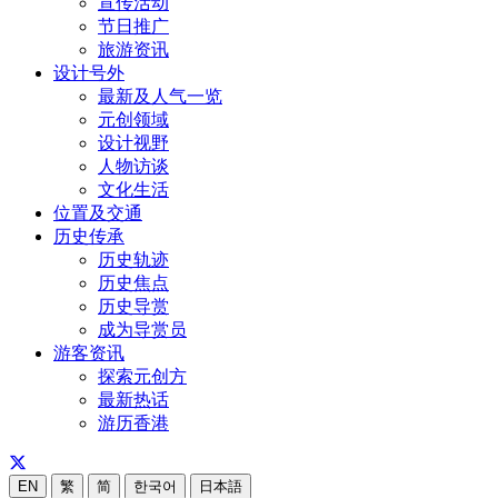
宣传活动
节日推广
旅游资讯
设计号外
最新及人气一览
元创领域
设计视野
人物访谈
文化生活
位置及交通
历史传承
历史轨迹
历史焦点
历史导赏
成为导赏员
游客资讯
探索元创方
最新热话
游历香港
EN
繁
简
한국어
日本語