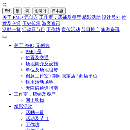
EN
繁
简
한국어
日本語
关于 PMQ 元创方
工作室，店铺及餐厅
精彩活动
设计号外
位
置及交通
历史传承
游客资讯
活動一覧
活动及节目
工作坊
宣传活动
节日推广
旅游资讯
关于 PMQ 元创方
PMQ 是
位置及交通
场地简介及设施
单位及场地租赁
创意工作室 / 期间限定店 / 商店单位
租用活动场地
无障碍通道指南
工作室，店铺及餐厅
网上购物
精彩活动
活動一覧
活动及节目
工作坊