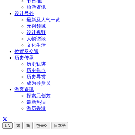
节日推广
旅游资讯
设计号外
最新及人气一览
元创领域
设计视野
人物访谈
文化生活
位置及交通
历史传承
历史轨迹
历史焦点
历史导赏
成为导赏员
游客资讯
探索元创方
最新热话
游历香港
EN
繁
简
한국어
日本語