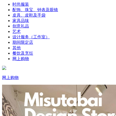
时尚服装
配饰、珠宝、钟表及眼镜
皮具、皮鞋及手袋
家具品味
创意礼品
艺术
设计服务（工作室）
期间限定店
其他
餐饮及烹饪
网上购物
网上购物