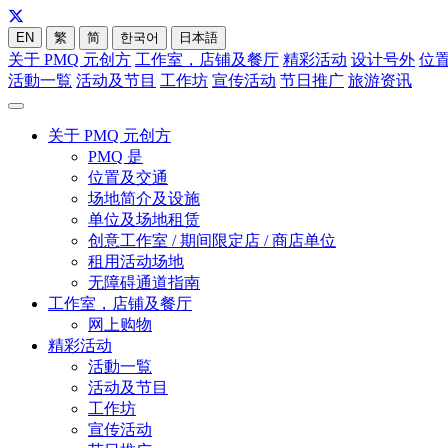
EN
繁
简
한국어
日本語
关于 PMQ 元创方
工作室，店铺及餐厅
精彩活动
设计号外
位
活動一覧
活动及节目
工作坊
宣传活动
节日推广
旅游资讯
关于 PMQ 元创方
PMQ 是
位置及交通
场地简介及设施
单位及场地租赁
创意工作室 / 期间限定店 / 商店单位
租用活动场地
无障碍通道指南
工作室，店铺及餐厅
网上购物
精彩活动
活動一覧
活动及节目
工作坊
宣传活动