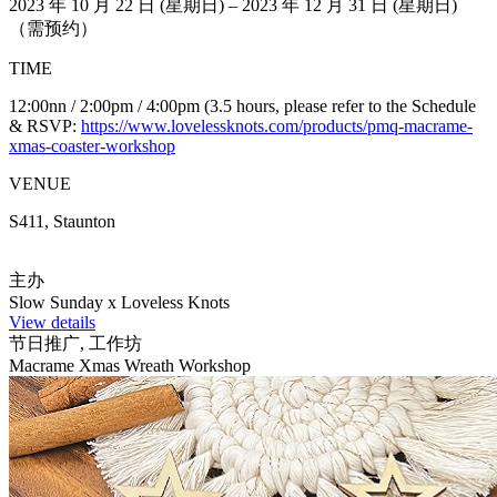
2023 年 10 月 22 日 (星期日) – 2023 年 12 月 31 日 (星期日)
（需预约）
TIME
12:00nn / 2:00pm / 4:00pm (3.5 hours, please refer to the Schedule
& RSVP:
https://www.lovelessknots.com/products/pmq-macrame-
xmas-coaster-workshop
VENUE
S411, Staunton
主办
Slow Sunday x Loveless Knots
View details
节日推广, 工作坊
Macrame Xmas Wreath Workshop