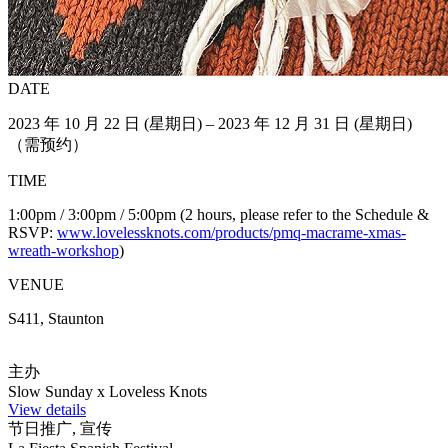
DATE
2023 年 10 月 22 日 (星期日) – 2023 年 12 月 31 日 (星期日)
（需预约）
TIME
1:00pm / 3:00pm / 5:00pm (2 hours, please refer to the Schedule &
RSVP:
www.lovelessknots.com/products/pmq-macrame-xmas-
wreath-workshop
)
VENUE
S411, Staunton
主办
Slow Sunday x Loveless Knots
View details
节日推广, 宣传