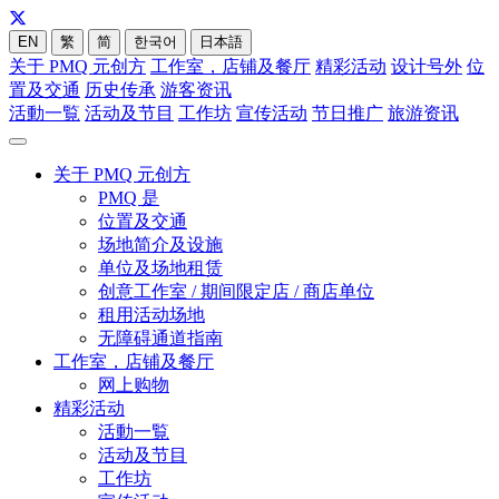
EN
繁
简
한국어
日本語
关于 PMQ 元创方
工作室，店铺及餐厅
精彩活动
设计号外
位
置及交通
历史传承
游客资讯
活動一覧
活动及节目
工作坊
宣传活动
节日推广
旅游资讯
关于 PMQ 元创方
PMQ 是
位置及交通
场地简介及设施
单位及场地租赁
创意工作室 / 期间限定店 / 商店单位
租用活动场地
无障碍通道指南
工作室，店铺及餐厅
网上购物
精彩活动
活動一覧
活动及节目
工作坊