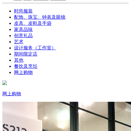
时尚服装
配饰、珠宝、钟表及眼镜
皮具、皮鞋及手袋
家具品味
创意礼品
艺术
设计服务（工作室）
期间限定店
其他
餐饮及烹饪
网上购物
网上购物