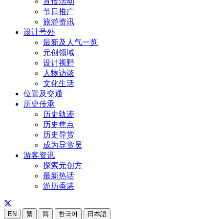
宣传活动
节日推广
旅游资讯
设计号外
最新及人气一览
元创领域
设计视野
人物访谈
文化生活
位置及交通
历史传承
历史轨迹
历史焦点
历史导赏
成为导赏员
游客资讯
探索元创方
最新热话
游历香港
EN
繁
简
한국어
日本語