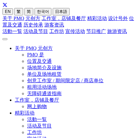
EN
繁
简
한국어
日本語
关于 PMQ 元创方
工作室，店铺及餐厅
精彩活动
设计号外
位
置及交通
历史传承
游客资讯
活動一覧
活动及节目
工作坊
宣传活动
节日推广
旅游资讯
关于 PMQ 元创方
PMQ 是
位置及交通
场地简介及设施
单位及场地租赁
创意工作室 / 期间限定店 / 商店单位
租用活动场地
无障碍通道指南
工作室，店铺及餐厅
网上购物
精彩活动
活動一覧
活动及节目
工作坊