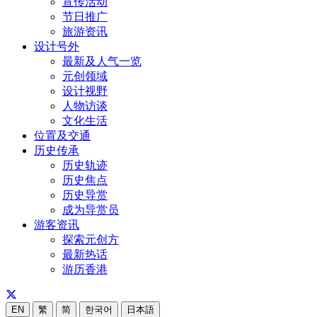
宣传活动
节日推广
旅游资讯
设计号外
最新及人气一览
元创领域
设计视野
人物访谈
文化生活
位置及交通
历史传承
历史轨迹
历史焦点
历史导赏
成为导赏员
游客资讯
探索元创方
最新热话
游历香港
EN
繁
简
한국어
日本語