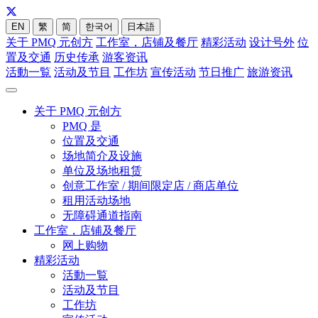
EN
繁
简
한국어
日本語
关于 PMQ 元创方
工作室，店铺及餐厅
精彩活动
设计号外
位
置及交通
历史传承
游客资讯
活動一覧
活动及节目
工作坊
宣传活动
节日推广
旅游资讯
关于 PMQ 元创方
PMQ 是
位置及交通
场地简介及设施
单位及场地租赁
创意工作室 / 期间限定店 / 商店单位
租用活动场地
无障碍通道指南
工作室，店铺及餐厅
网上购物
精彩活动
活動一覧
活动及节目
工作坊