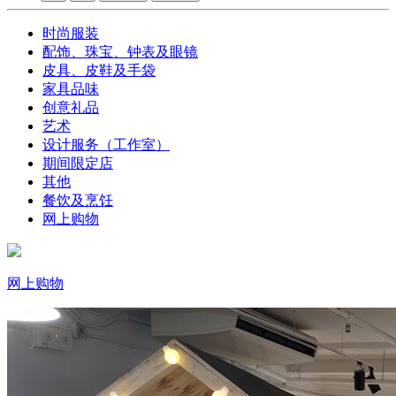
时尚服装
配饰、珠宝、钟表及眼镜
皮具、皮鞋及手袋
家具品味
创意礼品
艺术
设计服务（工作室）
期间限定店
其他
餐饮及烹饪
网上购物
网上购物