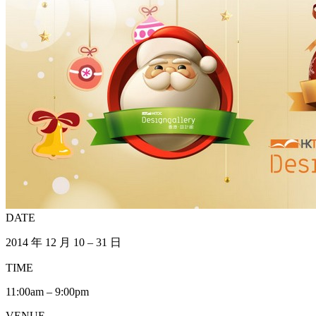
DATE
2014 年 12 月 10 – 31 日
TIME
11:00am – 9:00pm
VENUE