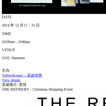
DATE
2014 年 12 月17 – 31 日
TIME
10:00am – 9:00pm
VENUE
S101, Staunton
主办
YellowKorner – 圣诞优惠
View details
圣诞推介, 宣传
THE REFINERY – Christmas Shopping Event