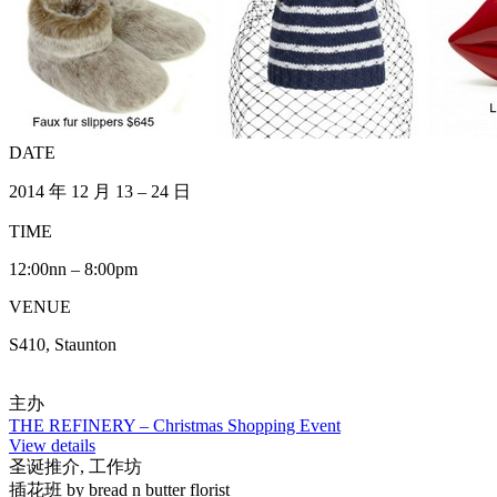
DATE
2014 年 12 月 13 – 24 日
TIME
12:00nn – 8:00pm
VENUE
S410, Staunton
主办
THE REFINERY – Christmas Shopping Event
View details
圣诞推介, 工作坊
插花班 by bread n butter florist