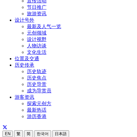
宣传活动
节日推广
旅游资讯
设计号外
最新及人气一览
元创领域
设计视野
人物访谈
文化生活
位置及交通
历史传承
历史轨迹
历史焦点
历史导赏
成为导赏员
游客资讯
探索元创方
最新热话
游历香港
EN
繁
简
한국어
日本語