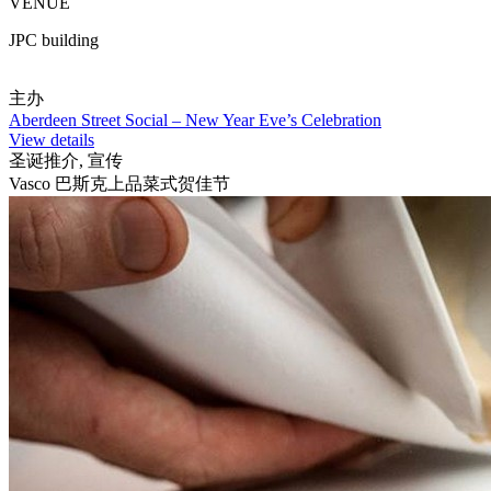
VENUE
JPC building
主办
Aberdeen Street Social – New Year Eve’s Celebration
View details
圣诞推介, 宣传
Vasco 巴斯克上品菜式贺佳节