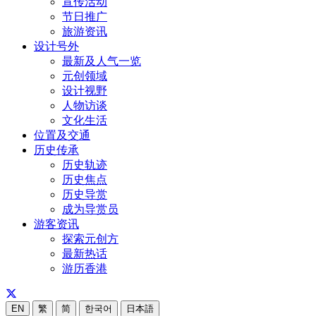
宣传活动
节日推广
旅游资讯
设计号外
最新及人气一览
元创领域
设计视野
人物访谈
文化生活
位置及交通
历史传承
历史轨迹
历史焦点
历史导赏
成为导赏员
游客资讯
探索元创方
最新热话
游历香港
EN
繁
简
한국어
日本語