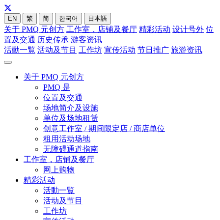
EN
繁
简
한국어
日本語
关于 PMQ 元创方
工作室，店铺及餐厅
精彩活动
设计号外
位
置及交通
历史传承
游客资讯
活動一覧
活动及节目
工作坊
宣传活动
节日推广
旅游资讯
关于 PMQ 元创方
PMQ 是
位置及交通
场地简介及设施
单位及场地租赁
创意工作室 / 期间限定店 / 商店单位
租用活动场地
无障碍通道指南
工作室，店铺及餐厅
网上购物
精彩活动
活動一覧
活动及节目
工作坊