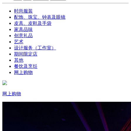
时尚服装
配饰、珠宝、钟表及眼镜
皮具、皮鞋及手袋
家具品味
创意礼品
艺术
设计服务（工作室）
期间限定店
其他
餐饮及烹饪
网上购物
网上购物