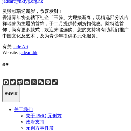
jadeart@hkfyg.org.hk
灵猴献瑞迎新岁，恭喜发财！
香港青年协会辖下社企「玉缘」为迎接新春，现精选部分以吉
祥瑞兽为主题的首饰，于二月提供特别折扣优惠。除特选首
饰，尚有更多款式，欢迎来临选购。您的支持将有助我们推广
中国文化及艺术，及为青少年提供多元化服务。
有关
Jade Art
Website:
jadeart.hk
分享
Facebook
Twitter
Sina
Email
WhatsApp
WeChat
Line
Copy
Weibo
Link
更多内容
关于我们
关于 PMQ 元创方
政府支持
元创方事件簿