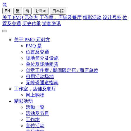
EN
繁
简
한국어
日本語
关于 PMQ 元创方
工作室，店铺及餐厅
精彩活动
设计号外
位
置及交通
历史传承
游客资讯
关于 PMQ 元创方
PMQ 是
位置及交通
场地简介及设施
单位及场地租赁
创意工作室 / 期间限定店 / 商店单位
租用活动场地
无障碍通道指南
工作室，店铺及餐厅
网上购物
精彩活动
活動一覧
活动及节目
工作坊
宣传活动