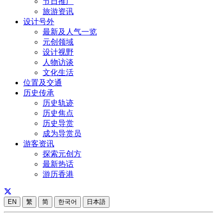
节日推广
旅游资讯
设计号外
最新及人气一览
元创领域
设计视野
人物访谈
文化生活
位置及交通
历史传承
历史轨迹
历史焦点
历史导赏
成为导赏员
游客资讯
探索元创方
最新热话
游历香港
EN
繁
简
한국어
日本語