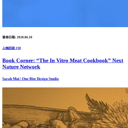
發佈日期: 2020.06.10
人物訪談 #38
Book Corner: “The In Vitro Meat Cookbook” Next
Nature Network
Sarah Mui | One Bite Design Studio