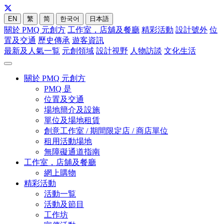
EN
繁
简
한국어
日本語
關於 PMQ 元創方
工作室，店舖及餐廳
精彩活動
設計號外
位
置及交通
歷史傳承
遊客資訊
最新及人氣一覧
元創領域
設計視野
人物訪談
文化生活
關於 PMQ 元創方
PMQ 是
位置及交通
場地簡介及設施
單位及場地租賃
創意工作室 / 期間限定店 / 商店單位
租用活動場地
無障礙通道指南
工作室，店舖及餐廳
網上購物
精彩活動
活動一覧
活動及節目
工作坊