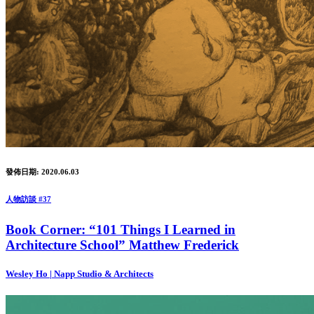
發佈日期: 2020.06.03
人物訪談 #37
Book Corner: “101 Things I Learned in
Architecture School” Matthew Frederick
Wesley Ho | Napp Studio & Architects