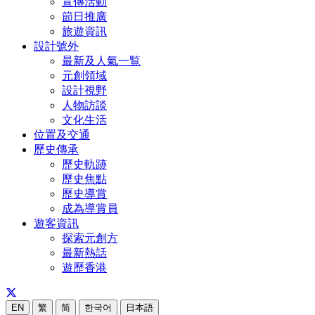
宣傳活動
節日推廣
旅遊資訊
設計號外
最新及人氣一覧
元創領域
設計視野
人物訪談
文化生活
位置及交通
歷史傳承
歷史軌跡
歷史焦點
歷史導賞
成為導賞員
遊客資訊
探索元創方
最新熱話
遊歷香港
EN
繁
简
한국어
日本語