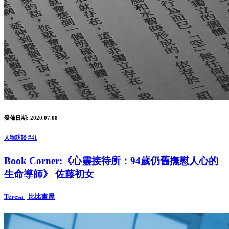
發佈日期: 2020.07.08
人物訪談 #41
Book Corner:《心靈接待所：94歲仍舊撫慰人心的
生命導師》 佐藤初女
Teresa | 比比書屋