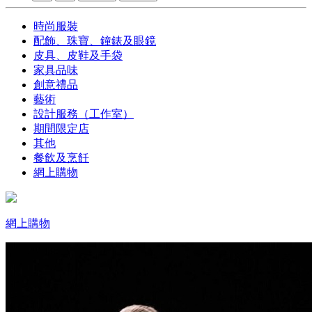
時尚服裝
配飾、珠寶、鐘錶及眼鏡
皮具、皮鞋及手袋
家具品味
創意禮品
藝術
設計服務（工作室）
期間限定店
其他
餐飲及烹飪
網上購物
網上購物