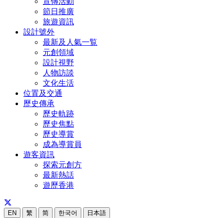
宣傳活動
節日推廣
旅遊資訊
設計號外
最新及人氣一覧
元創領域
設計視野
人物訪談
文化生活
位置及交通
歷史傳承
歷史軌跡
歷史焦點
歷史導賞
成為導賞員
遊客資訊
探索元創方
最新熱話
遊歷香港
EN
繁
简
한국어
日本語