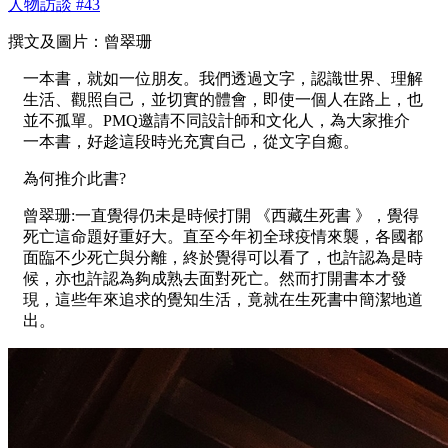
人物訪談 #43
撰文及圖片：曾翠珊
一本書，就如一位朋友。我們透過文字，認識世界、理解
生活、觀照自己，並切實的體會，即使一個人在路上，也
並不孤單。PMQ邀請不同設計師和文化人，為大家推介
一本書，好趁這段時光充實自己，從文字自癒。
為何推介此書?
曾翠珊:一直覺得仍未是時候打開 《西藏生死書 》，覺得
死亡這命題好重好大。直至今年初全球疫情來襲，各國都
面臨不少死亡與分離，終於覺得可以看了，也許認為是時
候，亦也許認為夠成熟去面對死亡。然而打開書本才發
現，這些年來追求的覺知生活，竟就在生死書中簡潔地道
出。