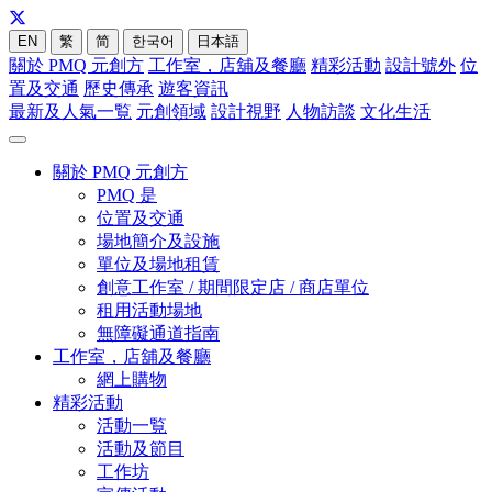
EN
繁
简
한국어
日本語
關於 PMQ 元創方
工作室，店舖及餐廳
精彩活動
設計號外
位
置及交通
歷史傳承
遊客資訊
最新及人氣一覧
元創領域
設計視野
人物訪談
文化生活
關於 PMQ 元創方
PMQ 是
位置及交通
場地簡介及設施
單位及場地租賃
創意工作室 / 期間限定店 / 商店單位
租用活動場地
無障礙通道指南
工作室，店舖及餐廳
網上購物
精彩活動
活動一覧
活動及節目
工作坊