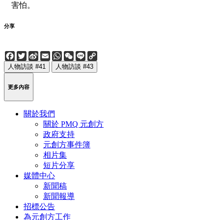
害怕。
分享
Facebook
Twitter
Sina
Email
WhatsApp
WeChat
Line
Copy
Weibo
Link
人物訪談 #41
人物訪談 #43
更多內容
關於我們
關於 PMQ 元創方
政府支持
元創方事件簿
相片集
短片分享
媒體中心
新聞稿
新聞報導
招標公告
為元創方工作