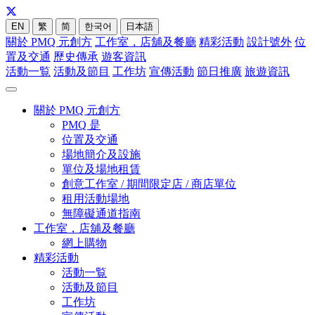
EN
繁
简
한국어
日本語
關於 PMQ 元創方
工作室，店舖及餐廳
精彩活動
設計號外
位
置及交通
歷史傳承
遊客資訊
活動一覧
活動及節目
工作坊
宣傳活動
節日推廣
旅遊資訊
關於 PMQ 元創方
PMQ 是
位置及交通
場地簡介及設施
單位及場地租賃
創意工作室 / 期間限定店 / 商店單位
租用活動場地
無障礙通道指南
工作室，店舖及餐廳
網上購物
精彩活動
活動一覧
活動及節目
工作坊