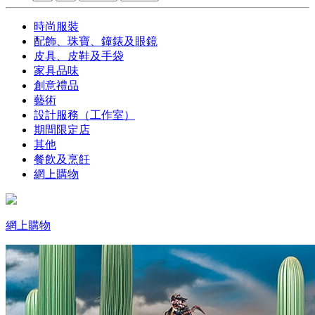
時尚服裝
配飾、珠寶、鐘錶及眼鏡
皮具、皮鞋及手袋
家具品味
創意禮品
藝術
設計服務（工作室）
期間限定店
其他
餐飲及烹飪
網上購物
網上購物