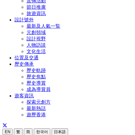
宣傳活動
節日推廣
旅遊資訊
設計號外
最新及人氣一覧
元創領域
設計視野
人物訪談
文化生活
位置及交通
歷史傳承
歷史軌跡
歷史焦點
歷史導賞
成為導賞員
遊客資訊
探索元創方
最新熱話
遊歷香港
EN
繁
简
한국어
日本語