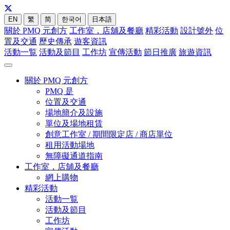
EN
繁
简
한국어
日本語
關於 PMQ 元創方
工作室，店舖及餐廳
精彩活動
設計號外
位
置及交通
歷史傳承
遊客資訊
活動一覧
活動及節目
工作坊
宣傳活動
節日推廣
旅遊資訊
關於 PMQ 元創方
PMQ 是
位置及交通
場地簡介及設施
單位及場地租賃
創意工作室 / 期間限定店 / 商店單位
租用活動場地
無障礙通道指南
工作室，店舖及餐廳
網上購物
精彩活動
活動一覧
活動及節目
工作坊