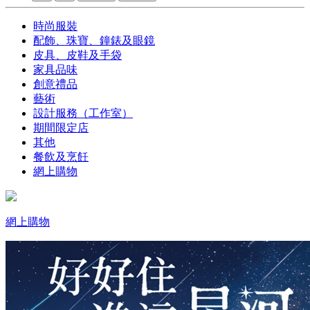
時尚服裝
配飾、珠寶、鐘錶及眼鏡
皮具、皮鞋及手袋
家具品味
創意禮品
藝術
設計服務（工作室）
期間限定店
其他
餐飲及烹飪
網上購物
網上購物