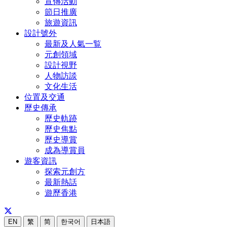
宣傳活動
節日推廣
旅遊資訊
設計號外
最新及人氣一覧
元創領域
設計視野
人物訪談
文化生活
位置及交通
歷史傳承
歷史軌跡
歷史焦點
歷史導賞
成為導賞員
遊客資訊
探索元創方
最新熱話
遊歷香港
EN
繁
简
한국어
日本語