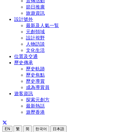
宣傳活動
節日推廣
旅遊資訊
設計號外
最新及人氣一覧
元創領域
設計視野
人物訪談
文化生活
位置及交通
歷史傳承
歷史軌跡
歷史焦點
歷史導賞
成為導賞員
遊客資訊
探索元創方
最新熱話
遊歷香港
EN
繁
简
한국어
日本語