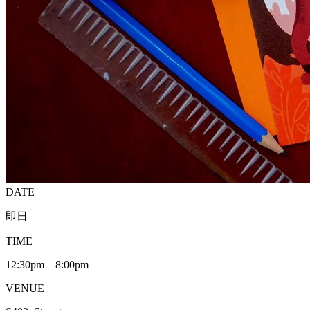
DATE
即日
TIME
12:30pm – 8:00pm
VENUE