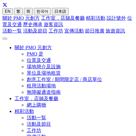
EN
繁
简
한국어
日本語
關於 PMQ 元創方
工作室，店舖及餐廳
精彩活動
設計號外
位
置及交通
歷史傳承
遊客資訊
活動一覧
活動及節目
工作坊
宣傳活動
節日推廣
旅遊資訊
關於 PMQ 元創方
PMQ 是
位置及交通
場地簡介及設施
單位及場地租賃
創意工作室 / 期間限定店 / 商店單位
租用活動場地
無障礙通道指南
工作室，店舖及餐廳
網上購物
精彩活動
活動一覧
活動及節目
工作坊