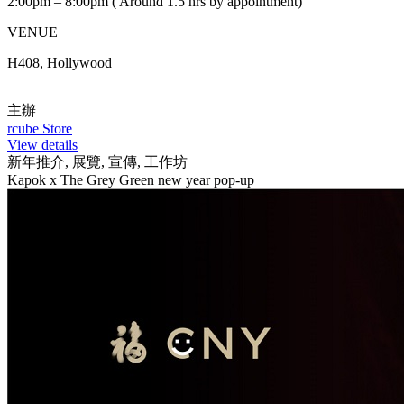
2:00pm – 8:00pm ( Around 1.5 hrs by appointment)
VENUE
H408, Hollywood
主辦
rcube Store
View details
新年推介, 展覽, 宣傳, 工作坊
Kapok x The Grey Green new year pop-up