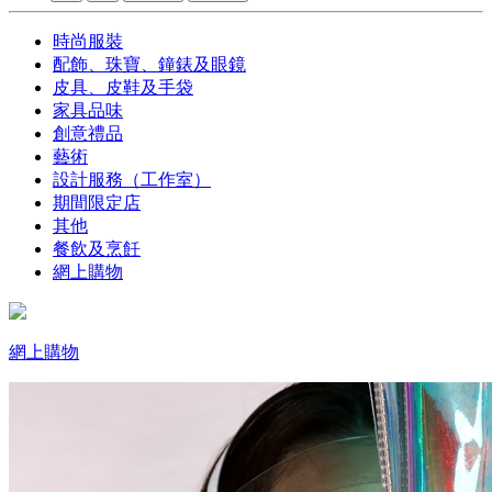
時尚服裝
配飾、珠寶、鐘錶及眼鏡
皮具、皮鞋及手袋
家具品味
創意禮品
藝術
設計服務（工作室）
期間限定店
其他
餐飲及烹飪
網上購物
網上購物