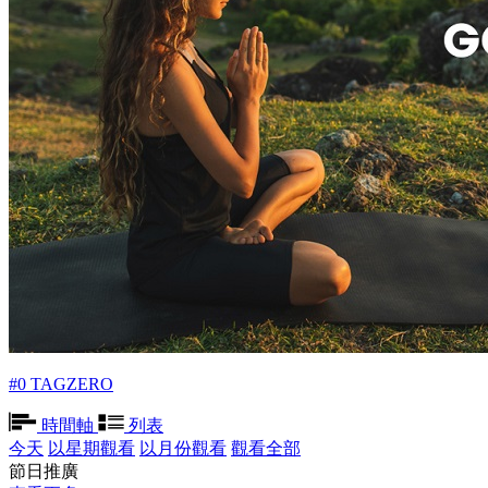
#0 TAGZERO
時間軸
列表
今天
以星期觀看
以月份觀看
觀看全部
節日推廣