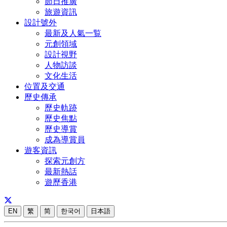
節日推廣
旅遊資訊
設計號外
最新及人氣一覧
元創領域
設計視野
人物訪談
文化生活
位置及交通
歷史傳承
歷史軌跡
歷史焦點
歷史導賞
成為導賞員
遊客資訊
探索元創方
最新熱話
遊歷香港
EN
繁
简
한국어
日本語