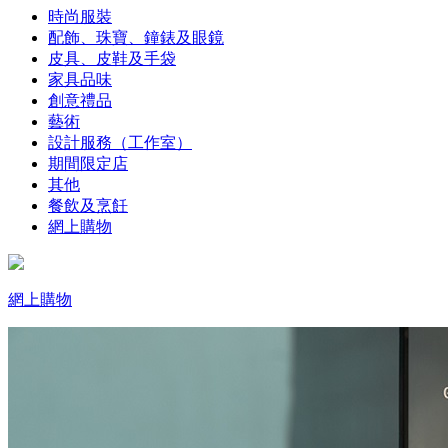
時尚服裝
配飾、珠寶、鐘錶及眼鏡
皮具、皮鞋及手袋
家具品味
創意禮品
藝術
設計服務（工作室）
期間限定店
其他
餐飲及烹飪
網上購物
網上購物