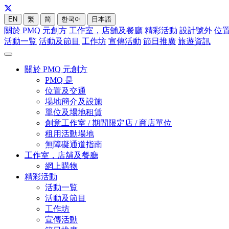
EN
繁
简
한국어
日本語
關於 PMQ 元創方
工作室，店舖及餐廳
精彩活動
設計號外
位
活動一覧
活動及節目
工作坊
宣傳活動
節日推廣
旅遊資訊
關於 PMQ 元創方
PMQ 是
位置及交通
場地簡介及設施
單位及場地租賃
創意工作室 / 期間限定店 / 商店單位
租用活動場地
無障礙通道指南
工作室，店舖及餐廳
網上購物
精彩活動
活動一覧
活動及節目
工作坊
宣傳活動