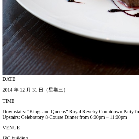
DATE
2014 年 12 月 31 日（星期三）
TIME
Downstairs: “Kings and Queens” Royal Revelry Countdown Party f
Upstairs: Celebratory 8-Course Dinner from 6:00pm – 11:00pm
VENUE
JPC building