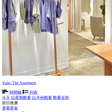
Yuán: The Apartment
時間軸
列表
今天
以星期觀看
以月份觀看
觀看全部
節日推廣
查看更多