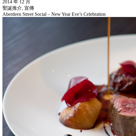
2014 年 12 月
聖誕推介, 宣傳
Aberdeen Street Social – New Year Eve’s Celebration