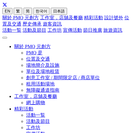
EN
繁
简
한국어
日本語
關於 PMQ 元創方
工作室，店舖及餐廳
精彩活動
設計號外
位
置及交通
歷史傳承
遊客資訊
活動一覧
活動及節目
工作坊
宣傳活動
節日推廣
旅遊資訊
關於 PMQ 元創方
PMQ 是
位置及交通
場地簡介及設施
單位及場地租賃
創意工作室 / 期間限定店 / 商店單位
租用活動場地
無障礙通道指南
工作室，店舖及餐廳
網上購物
精彩活動
活動一覧
活動及節目
工作坊