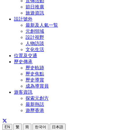
宣傳活動
節日推廣
旅遊資訊
設計號外
最新及人氣一覧
元創領域
設計視野
人物訪談
文化生活
位置及交通
歷史傳承
歷史軌跡
歷史焦點
歷史導賞
成為導賞員
遊客資訊
探索元創方
最新熱話
遊歷香港
EN
繁
简
한국어
日本語