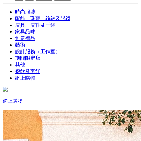
時尚服裝
配飾、珠寶、鐘錶及眼鏡
皮具、皮鞋及手袋
家具品味
創意禮品
藝術
設計服務（工作室）
期間限定店
其他
餐飲及烹飪
網上購物
網上購物