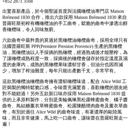
+852 2871 3168
出驚喜新產品，於今個聖誕首度與法國橄欖油專門店 Maison
Brémond 1830 合作，推出六款採用 Maison Brémond 1830 來自
普羅旺斯初榨有機橄欖油的手工曲奇，鬆脆的曲奇中滲透出醇
香橄欖味，令人回味無窮。
六款曲奇中最矜貴的莫過於黑橄欖油橄欖曲奇，採用全球只有
法國普羅旺斯 PPP(Premiere Pression Provence) 生產的黑橄欖
油，黑橄欖油以人手採摘的熟橄欖，經過熟成後才能壓榨，為
了讓橄欖成熟程度一致，採摘後的橄欖會儲存於指定溫度及濕
度的倉庫內，成熟的黑橄欖果味濃郁甘香，但油分也因而減
少，增加了榨油難度，每年只能出產數千支，非常罕有。
這款黑橄欖油橄欖曲奇擁有濃郁橄欖味道，配合 Alice Wild 工
匠焗製的獨特鬆脆口感，令味蕾充滿驚喜，喜歡橄欖的朋友絕
對不能錯過！另外五款新口味亦採用 Maison Brémond 1830 提
供的上承原料製作，分別是美輪佩琳黑松露蜂蜜曲奇、橘子醬
曲奇、鳥結糖薰衣草蜂蜜曲奇、松露陳醋煙肉曲奇及薰衣草曲
奇，有別於過往 Alice Wild 的曲奇味道，有著濃厚的歐陸風
味，而且非常健康，馬上吃一口曲奇，讓味蕾在普羅旺斯走一
遍！