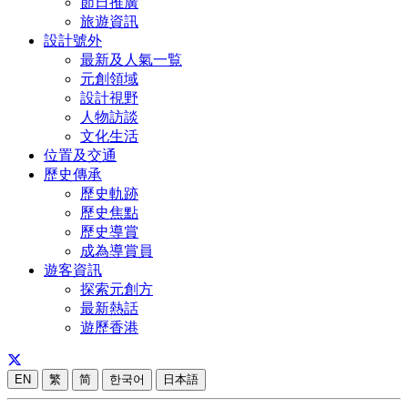
節日推廣
旅遊資訊
設計號外
最新及人氣一覧
元創領域
設計視野
人物訪談
文化生活
位置及交通
歷史傳承
歷史軌跡
歷史焦點
歷史導賞
成為導賞員
遊客資訊
探索元創方
最新熱話
遊歷香港
EN
繁
简
한국어
日本語