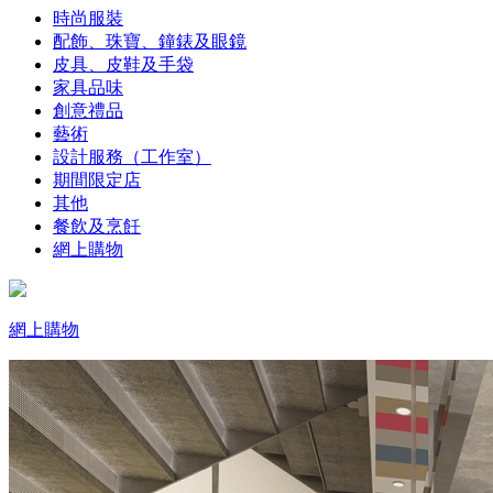
時尚服裝
配飾、珠寶、鐘錶及眼鏡
皮具、皮鞋及手袋
家具品味
創意禮品
藝術
設計服務（工作室）
期間限定店
其他
餐飲及烹飪
網上購物
網上購物