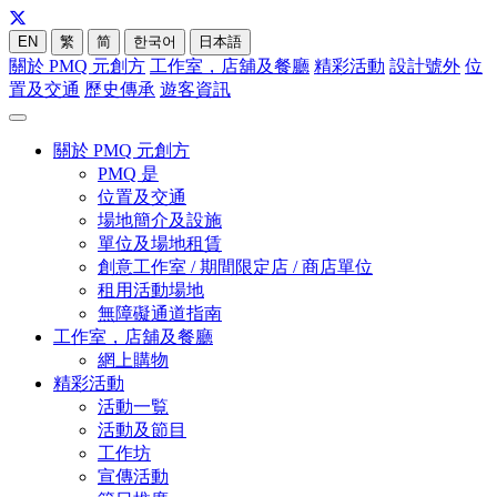
EN
繁
简
한국어
日本語
關於 PMQ 元創方
工作室，店舖及餐廳
精彩活動
設計號外
位
置及交通
歷史傳承
遊客資訊
關於 PMQ 元創方
PMQ 是
位置及交通
場地簡介及設施
單位及場地租賃
創意工作室 / 期間限定店 / 商店單位
租用活動場地
無障礙通道指南
工作室，店舖及餐廳
網上購物
精彩活動
活動一覧
活動及節目
工作坊
宣傳活動