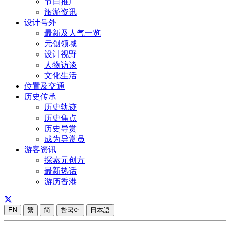
节日推广
旅游资讯
设计号外
最新及人气一览
元创领域
设计视野
人物访谈
文化生活
位置及交通
历史传承
历史轨迹
历史焦点
历史导赏
成为导赏员
游客资讯
探索元创方
最新热话
游历香港
EN
繁
简
한국어
日本語