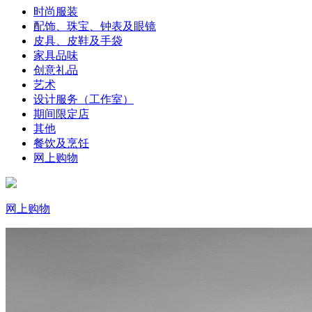
时尚服装
配饰、珠宝、钟表及眼镜
皮具、皮鞋及手袋
家具品味
创意礼品
艺术
设计服务（工作室）
期间限定店
其他
餐饮及烹饪
网上购物
网上购物