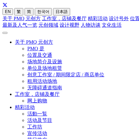
EN
繁
简
한국어
日本語
关于 PMQ 元创方
工作室，店铺及餐厅
精彩活动
设计号外
位
最新及人气一览
元创领域
设计视野
人物访谈
文化生活
关于 PMQ 元创方
PMQ 是
位置及交通
场地简介及设施
单位及场地租赁
创意工作室 / 期间限定店 / 商店单位
租用活动场地
无障碍通道指南
工作室，店铺及餐厅
网上购物
精彩活动
活動一覧
活动及节目
工作坊
宣传活动