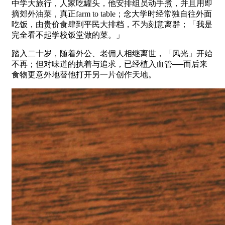
中学大旅行，人家吃罐头，他安排组员动手煮，并且用即
摘郊外油菜，真正farm to table；念大学时经常独自往外面
吃饭，由贵价食肆到平民大排档，不为刻意离群；「我是
完全看不起学校饭堂做的菜。」
踏入二十岁，随着外公、老佣人相继离世，「风光」开始
不再；但对味道的执着与追求，已经植入血管──而后来
食物更意外地替他打开另一片创作天地。