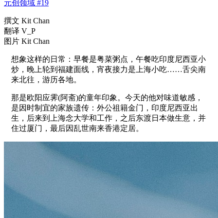
元创领域 #19
撰文 Kit Chan
翻译 V_P
图片 Kit Chan
想象这样的日常：早餐是粤菜粥点，午餐吃印度尼西亚小
炒，晚上轮到福建面线，宵夜接力是上海小吃……舌尖南
来北往，游历各地。
那是欧阳应霁(阿斋)的童年印象。今天的他对味道敏感，
是因时制宜的家族遗传：外公祖籍金门，印度尼西亚出
生，后来到上海念大学和工作，之后东渡日本做生意，并
住过厦门，最后因乱世南来香港定居。