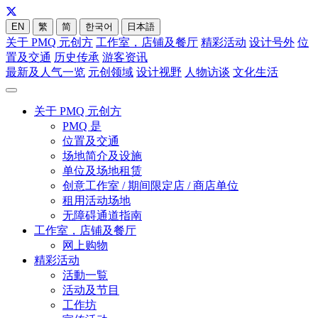
EN
繁
简
한국어
日本語
关于 PMQ 元创方
工作室，店铺及餐厅
精彩活动
设计号外
位
置及交通
历史传承
游客资讯
最新及人气一览
元创领域
设计视野
人物访谈
文化生活
关于 PMQ 元创方
PMQ 是
位置及交通
场地简介及设施
单位及场地租赁
创意工作室 / 期间限定店 / 商店单位
租用活动场地
无障碍通道指南
工作室，店铺及餐厅
网上购物
精彩活动
活動一覧
活动及节目
工作坊