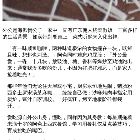
外公是海派贵公子，家中一直有广东佣人烧菜做饭，丰富多样
的生活背景，如实带到餐桌上，菜式听起来入化出神。
「有一味咸鱼咖喱，两种味道极浓的食物撞在一块，既鲜
且辣，想起也刺激。」阿斋同时难忘鸡屁股：「外公最
爱，一碟二十几块，放豉油、糖、香料等爆炒至鸡油跑出
来；通常我没多吃的份儿，不因为好肥好邪恶，而是家人
抢着吃光！」
那些年他们无论住大屋或小宅，厨房永恒地热闹，猪肠粉
西多士罗宋汤芝麻糊……统统自己做；沙嗲烤肉串指定用
炭炉，酱汁自家调校。「好疯狂，烤至地板阶砖都裂
开。」
爱吃源自外公出身，懂吃，同样因为其身教：每星期拖着
未满十岁的阿斋上西式餐馆，学习用餐礼仪及点菜技巧，
育成挑吃的嘴巴。