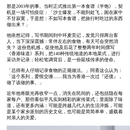
那是2003年的事。当时正式推出第一本食谱《半饱》，契
机是一场可怕疫症：「沙士爆发，不能到处飞，困在家中
不甘寂寞，于是想：不如写本食谱，把旅行时吃过的东西
做出来？」
他依然记得，写书期间到中环麦奀记，发觉只得两台客
人，当下深深震撼：常伴左右的食物，有天可会突然消
失？ 这份危机感，促使他及后花了整整两年时间撰写
《香港味道》系列，把140种传统地道的本地菜式，进行
采访并记录；轻松笔调背后，是一份延续传承的使命。
「总得有人仔细记录食物的正规做法。」阿斋这么认为：
「这个系列，爱恨交缠……我当为香港一次过『还债』，
做了该做的事。」
近年他将眼光再收窄一点，消失在民间的，还包括隐在每
家每户、那些看似平凡实则精彩的家传菜式；里面除了味
道，还有更多内涵：可能是跨越几代人的生活淬炼，可能
是某个家乡派别的历史文化，也可能是简简单单，盛载着
对亲人的关爱。