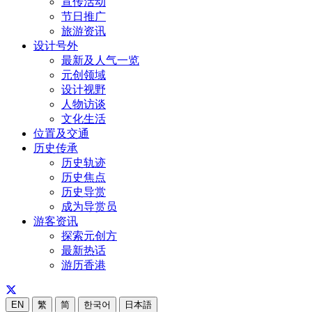
宣传活动
节日推广
旅游资讯
设计号外
最新及人气一览
元创领域
设计视野
人物访谈
文化生活
位置及交通
历史传承
历史轨迹
历史焦点
历史导赏
成为导赏员
游客资讯
探索元创方
最新热话
游历香港
EN
繁
简
한국어
日本語