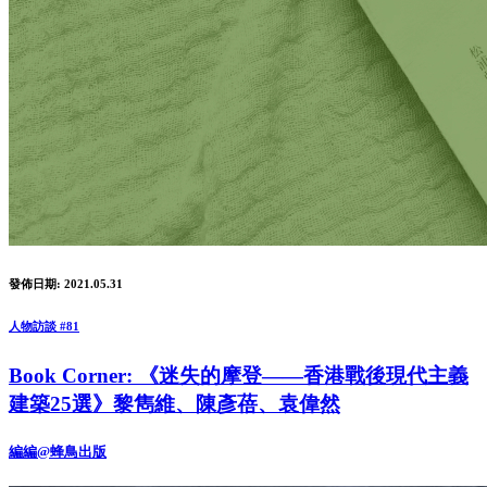
發佈日期: 2021.05.31
人物訪談 #81
Book Corner: 《迷失的摩登——香港戰後現代主義
建築25選》黎雋維、陳彥蓓、袁偉然
編編@蜂鳥出版