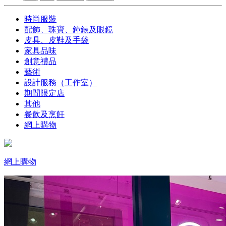
時尚服裝
配飾、珠寶、鐘錶及眼鏡
皮具、皮鞋及手袋
家具品味
創意禮品
藝術
設計服務（工作室）
期間限定店
其他
餐飲及烹飪
網上購物
網上購物