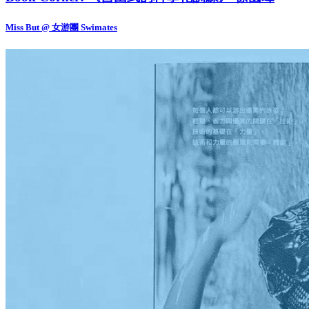
Miss But @ 女游團 Swimates