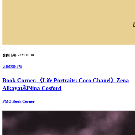
發佈日期: 2021.05.10
人物訪談 #78
Book Corner:《Life Portraits: Coco Chanel》Zena
Alkayat和Nina Cosford
PMQ Book Corner