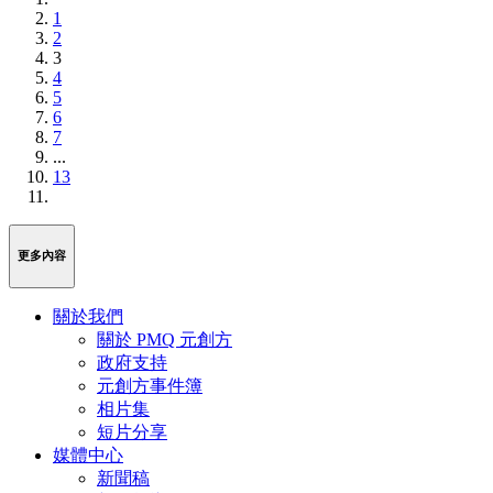
1
2
3
4
5
6
7
...
13
更多內容
關於我們
關於 PMQ 元創方
政府支持
元創方事件簿
相片集
短片分享
媒體中心
新聞稿