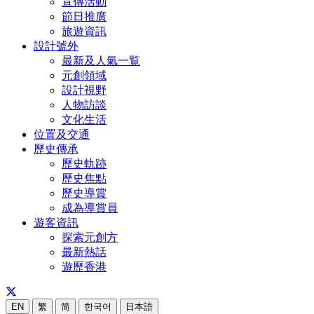
宣傳活動
節日推廣
旅遊資訊
設計號外
最新及人氣一覧
元創領域
設計視野
人物訪談
文化生活
位置及交通
歷史傳承
歷史軌跡
歷史焦點
歷史導賞
成為導賞員
遊客資訊
探索元創方
最新熱話
遊歷香港
EN
繁
简
한국어
日本語