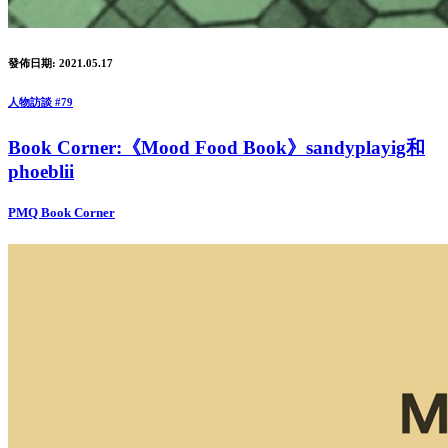
發佈日期: 2021.05.17
人物訪談 #79
Book Corner:《Mood Food Book》sandyplayig和
phoeblii
PMQ Book Corner