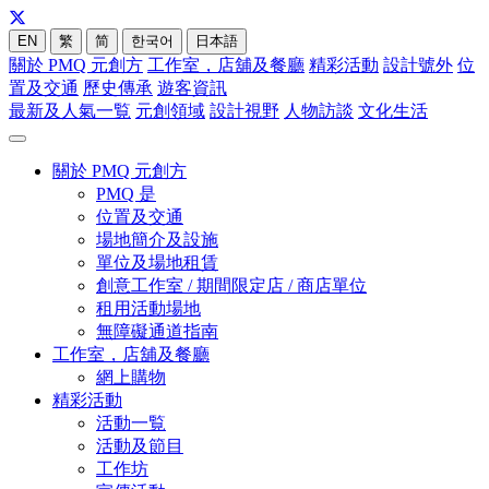
EN
繁
简
한국어
日本語
關於 PMQ 元創方
工作室，店舖及餐廳
精彩活動
設計號外
位
置及交通
歷史傳承
遊客資訊
最新及人氣一覧
元創領域
設計視野
人物訪談
文化生活
關於 PMQ 元創方
PMQ 是
位置及交通
場地簡介及設施
單位及場地租賃
創意工作室 / 期間限定店 / 商店單位
租用活動場地
無障礙通道指南
工作室，店舖及餐廳
網上購物
精彩活動
活動一覧
活動及節目
工作坊