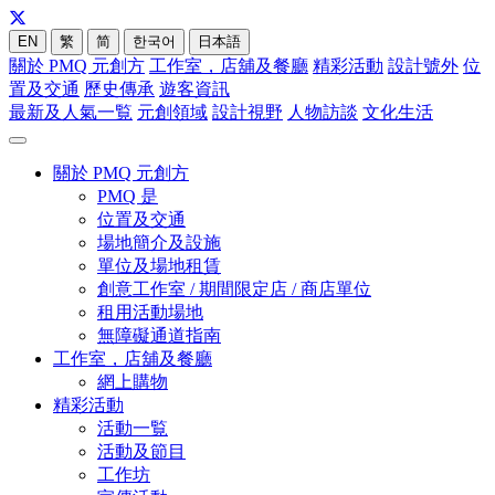
EN
繁
简
한국어
日本語
關於 PMQ 元創方
工作室，店舖及餐廳
精彩活動
設計號外
位
置及交通
歷史傳承
遊客資訊
最新及人氣一覧
元創領域
設計視野
人物訪談
文化生活
關於 PMQ 元創方
PMQ 是
位置及交通
場地簡介及設施
單位及場地租賃
創意工作室 / 期間限定店 / 商店單位
租用活動場地
無障礙通道指南
工作室，店舖及餐廳
網上購物
精彩活動
活動一覧
活動及節目
工作坊