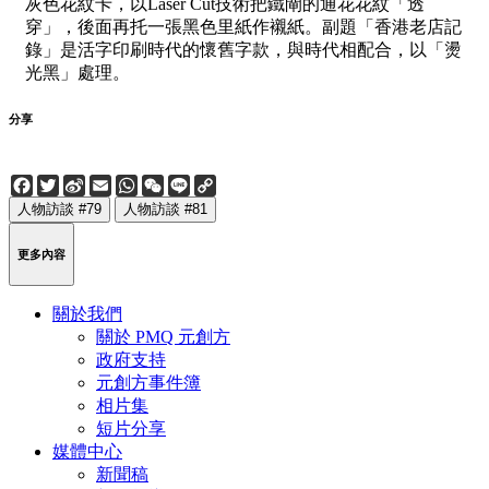
灰色花紋卡，以Laser Cut技術把鐵閘的通花花紋「透
穿」，後面再托一張黑色里紙作襯紙。副題「香港老店記
錄」是活字印刷時代的懷舊字款，與時代相配合，以「燙
光黑」處理。
分享
Facebook
Twitter
Sina
Email
WhatsApp
WeChat
Line
Copy
Weibo
Link
人物訪談 #79
人物訪談 #81
更多內容
關於我們
關於 PMQ 元創方
政府支持
元創方事件簿
相片集
短片分享
媒體中心
新聞稿