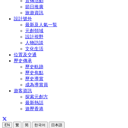
宣傳活動
節日推廣
旅遊資訊
設計號外
最新及人氣一覧
元創領域
設計視野
人物訪談
文化生活
位置及交通
歷史傳承
歷史軌跡
歷史焦點
歷史導賞
成為導賞員
遊客資訊
探索元創方
最新熱話
遊歷香港
EN
繁
简
한국어
日本語