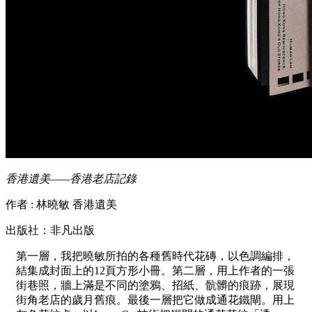
香港遺美——香港老店記錄
作者 : 林曉敏 香港遺美
出版社：非凡出版
第一層，我把曉敏所拍的各種舊時代花磚，以色調編排，
結集成封面上的12頁方形小冊。第二層，用上作者的一張
街巷照，牆上滿是不同的塗鴉、招紙、骯髒的痕跡，展現
街角老店的歲月舊痕。最後一層把它做成通花鐵閘。用上