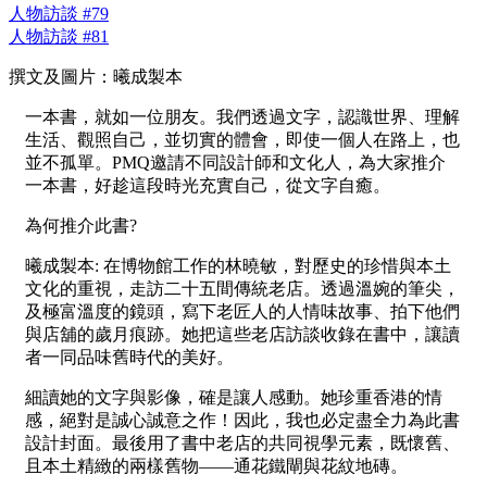
人物訪談 #79
人物訪談 #81
撰文及圖片：曦成製本
一本書，就如一位朋友。我們透過文字，認識世界、理解
生活、觀照自己，並切實的體會，即使一個人在路上，也
並不孤單。PMQ邀請不同設計師和文化人，為大家推介
一本書，好趁這段時光充實自己，從文字自癒。
為何推介此書?
曦成製本: 在博物館工作的林曉敏，對歷史的珍惜與本土
文化的重視，走訪二十五間傳統老店。透過溫婉的筆尖，
及極富溫度的鏡頭，寫下老匠人的人情味故事、拍下他們
與店舖的歲月痕跡。她把這些老店訪談收錄在書中，讓讀
者一同品味舊時代的美好。
細讀她的文字與影像，確是讓人感動。她珍重香港的情
感，絕對是誠心誠意之作！因此，我也必定盡全力為此書
設計封面。最後用了書中老店的共同視學元素，既懷舊、
且本土精緻的兩樣舊物——通花鐵閘與花紋地磚。