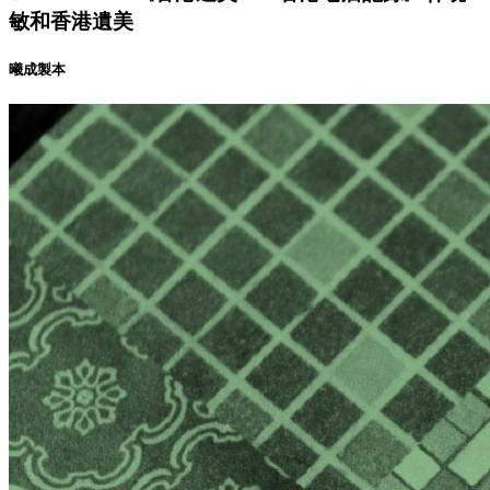
敏和香港遺美
曦成製本