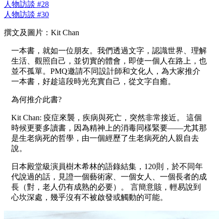
人物訪談 #28
人物訪談 #30
撰文及圖片：Kit Chan
一本書，就如一位朋友。我們透過文字，認識世界、理解
生活、觀照自己，並切實的體會，即使一個人在路上，也
並不孤單。PMQ邀請不同設計師和文化人，為大家推介
一本書，好趁這段時光充實自己，從文字自癒。
為何推介此書?
Kit Chan: 疫症來襲，疾病與死亡，突然非常接近。 這個
時候更要多讀書，因為精神上的消毒同樣緊要——尤其那
是生老病死的哲學，由一個經歷了生老病死的人親自去
說。
日本殿堂級演員樹木希林的語錄結集，120則，於不同年
代說過的話，見證一個藝術家、一個女人、一個長者的成
長（對，老人仍有成熟的必要）。 言簡意賅，輕易說到
心坎深處，幾乎沒有不被啟發或觸動的可能。