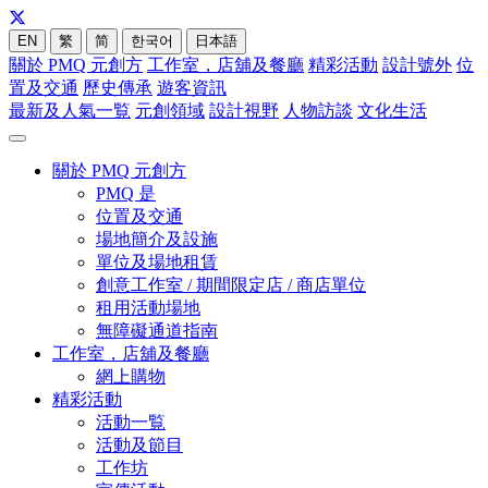
EN
繁
简
한국어
日本語
關於 PMQ 元創方
工作室，店舖及餐廳
精彩活動
設計號外
位
置及交通
歷史傳承
遊客資訊
最新及人氣一覧
元創領域
設計視野
人物訪談
文化生活
關於 PMQ 元創方
PMQ 是
位置及交通
場地簡介及設施
單位及場地租賃
創意工作室 / 期間限定店 / 商店單位
租用活動場地
無障礙通道指南
工作室，店舖及餐廳
網上購物
精彩活動
活動一覧
活動及節目
工作坊