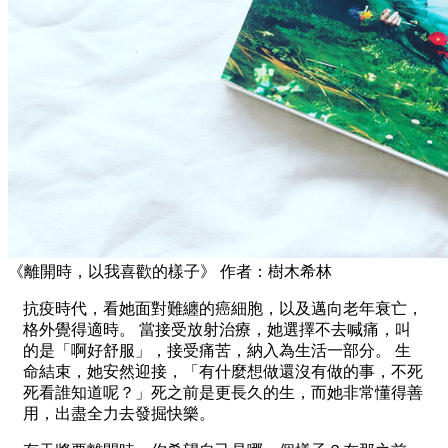
《離開時，以我喜歡的樣子》 作者：樹木希林
抗疫時代，看她面對難纏的癌細胞，以及邁向老年衰亡，
格外覺得適時。 當接受放射治療，她選擇不去喊痛，叫
的是「啊好舒服」，接受痛苦，納入為生活一部分。 生
命結束，她安然迎接，「有什麼想做還沒有做的事，不死
死看誰知道呢？」死之前是更長久的生，而她非常懂得善
用，出盡全力去發掘快樂。