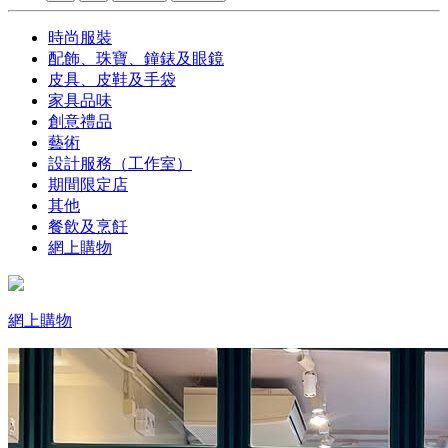
時尚服裝
配飾、珠寶、鐘錶及眼鏡
皮具、皮鞋及手袋
家具品味
創意禮品
藝術
設計服務（工作室）
期間限定店
其他
餐飲及烹飪
網上購物
網上購物