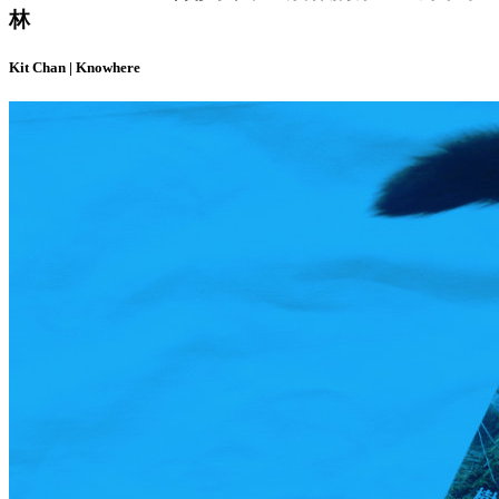
林
Kit Chan | Knowhere