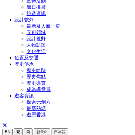
宣傳活動
節日推廣
旅遊資訊
設計號外
最新及人氣一覧
元創領域
設計視野
人物訪談
文化生活
位置及交通
歷史傳承
歷史軌跡
歷史焦點
歷史導賞
成為導賞員
遊客資訊
探索元創方
最新熱話
遊歷香港
EN
繁
简
한국어
日本語