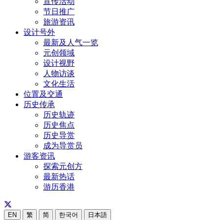
宣传活动
节日推广
旅游资讯
设计号外
最新及人气一览
元创领域
设计视野
人物访谈
文化生活
位置及交通
历史传承
历史轨迹
历史焦点
历史导赏
成为导赏员
游客资讯
探索元创方
最新热话
游历香港
EN
繁
简
한국어
日本語