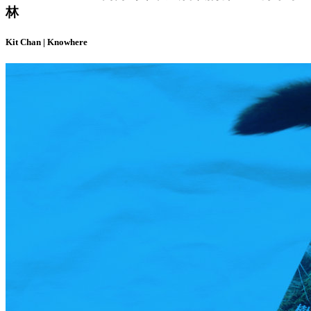
林
Kit Chan | Knowhere