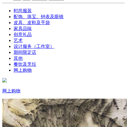
时尚服装
配饰、珠宝、钟表及眼镜
皮具、皮鞋及手袋
家具品味
创意礼品
艺术
设计服务（工作室）
期间限定店
其他
餐饮及烹饪
网上购物
网上购物