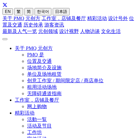
EN
繁
简
한국어
日本語
关于 PMQ 元创方
工作室，店铺及餐厅
精彩活动
设计号外
位
置及交通
历史传承
游客资讯
最新及人气一览
元创领域
设计视野
人物访谈
文化生活
关于 PMQ 元创方
PMQ 是
位置及交通
场地简介及设施
单位及场地租赁
创意工作室 / 期间限定店 / 商店单位
租用活动场地
无障碍通道指南
工作室，店铺及餐厅
网上购物
精彩活动
活動一覧
活动及节目
工作坊