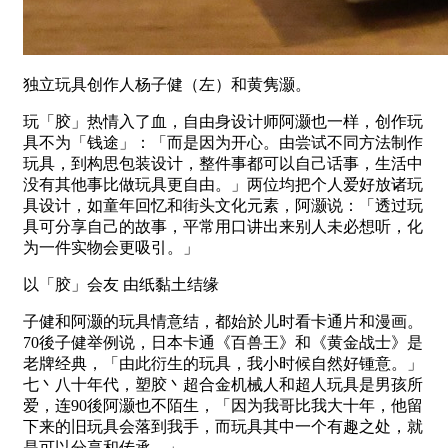
独立玩具创作人杨子健（左）和黄隽灏。
玩「胶」热情入了血，自由身设计师阿灏也一样，创作玩
具不为「钱途」：「而是因为开心。由尝试不同方法制作
玩具，到构思包装设计，整件事都可以自己话事，生活中
没有其他事比做玩具更自由。」两位均把个人爱好放诸玩
具设计，如童年回忆和街头文化元素，阿灏说：「透过玩
具可分享自己的故事，平常用口讲出来别人未必想听，化
为一件实物会更吸引。」
以「胶」会友 由纸黏土结缘
子健和阿灏的玩具情意结，都始於儿时看卡通片和漫画。
70後子健举例说，日本卡通《百兽王》和《黄金战士》是
老牌经典，「由此衍生的玩具，我小时候自然好锺意。」
七丶八十年代，塑胶丶超合金机械人和超人玩具是男孩所
爱，连90後阿灏也不陌生，「因为我哥比我大十年，他留
下来的旧玩具会落到我手，而玩具其中一个有趣之处，就
是可以分享和传承。」