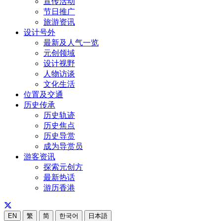
宣传活动
节日推广
旅游资讯
设计号外
最新及人气一览
元创领域
设计视野
人物访谈
文化生活
位置及交通
历史传承
历史轨迹
历史焦点
历史导赏
成为导赏员
游客资讯
探索元创方
最新热话
游历香港
EN
繁
简
한국어
日本語