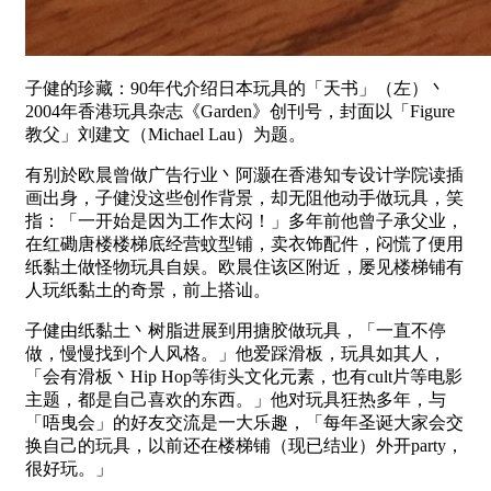
子健的珍藏：90年代介绍日本玩具的「天书」（左）丶
2004年香港玩具杂志《Garden》创刊号，封面以「Figure
教父」刘建文（Michael Lau）为题。
有别於欧晨曾做广告行业丶阿灏在香港知专设计学院读插
画出身，子健没这些创作背景，却无阻他动手做玩具，笑
指：「一开始是因为工作太闷！」多年前他曾子承父业，
在红磡唐楼楼梯底经营蚊型铺，卖衣饰配件，闷慌了便用
纸黏土做怪物玩具自娱。欧晨住该区附近，屡见楼梯铺有
人玩纸黏土的奇景，前上搭讪。
子健由纸黏土丶树脂进展到用搪胶做玩具，「一直不停
做，慢慢找到个人风格。」他爱踩滑板，玩具如其人，
「会有滑板丶Hip Hop等街头文化元素，也有cult片等电影
主题，都是自己喜欢的东西。」他对玩具狂热多年，与
「唔曳会」的好友交流是一大乐趣，「每年圣诞大家会交
换自己的玩具，以前还在楼梯铺（现已结业）外开party，
很好玩。」