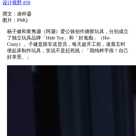
设计视野 #59
撰文：凌梓鎏
图片：PMQ
杨子健和黄隽灏（阿灏）爱公馀创作搪胶玩具，分别成立
了独立玩具品牌「Hide Toy」和「好鬼痴」（Ho-
Crazy）。子健是跟车送货员，每天趁开工前，凌晨五时
便起床制作玩具，笑说不是赶死线：「我纯粹手痕！自己
好享受。」