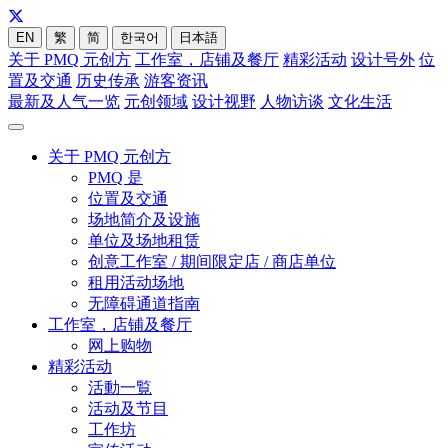
EN
繁
简
한국어
日本語
关于 PMQ 元创方
工作室，店铺及餐厅
精彩活动
设计号外
位
置及交通
历史传承
游客资讯
最新及人气一览
元创领域
设计视野
人物访谈
文化生活
关于 PMQ 元创方
PMQ 是
位置及交通
场地简介及设施
单位及场地租赁
创意工作室 / 期间限定店 / 商店单位
租用活动场地
无障碍通道指南
工作室，店铺及餐厅
网上购物
精彩活动
活動一覧
活动及节目
工作坊