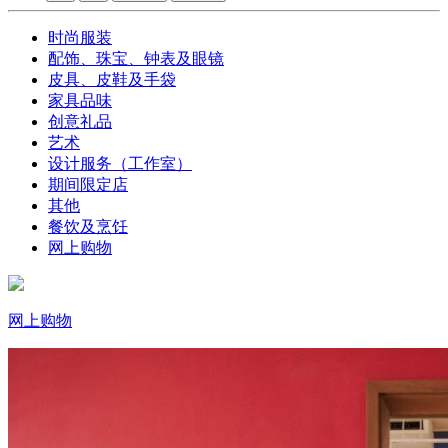
时尚服装
配饰、珠宝、钟表及眼镜
皮具、皮鞋及手袋
家具品味
创意礼品
艺术
设计服务（工作室）
期间限定店
其他
餐饮及烹饪
网上购物
网上购物